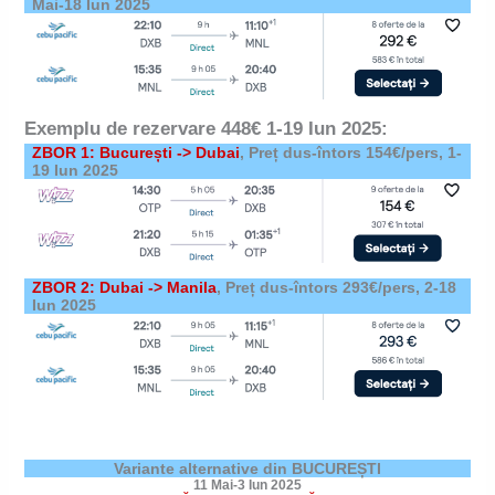
Mai-18 Iun 2025
Exemplu de rezervare 448
€ 1-19 Iun 2025
:
ZBOR 1: București -> Dubai
, Preț dus-întors 154€/pers, 1-
19 Iun 2025
ZBOR 2: Dubai -> Manila
, Preț dus-întors 293€/pers, 2-18
Iun 2025
Variante alternative din BUCUREȘTI
11 Mai-3 Iun 2025