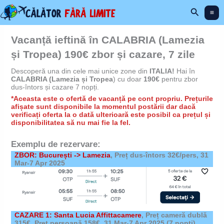
Skip
Search
to
content
Vacanță ieftină în CALABRIA (Lamezia
și Tropea) 190€ zbor și cazare, 7 zile
Descoperă una din cele mai unice zone din
ITALIA!
Hai în
CALABRIA (Lamezia și Tropea
) cu doar
190€
pentru zbor
dus-întors și cazare 7 nopți.
*Aceasta este o ofertă de vacanță pe cont propriu. Prețurile
afișate sunt disponibile la momentul postării dar dacă
verificați oferta la o dată ulterioară este posibil ca prețul și
disponibilitatea să nu mai fie la fel.
Exemplu de rezervare:
ZBOR: București -> Lamezia
, Preț dus-întors 32€/pers, 31
Mar-7 Apr 2025
CAZARE 1: Santa Lucia Affittacamere
,
Preț cameră dublă
315€, Preț persoană 158€,
31 Mar-7 Apr 2025
(7 nopți)