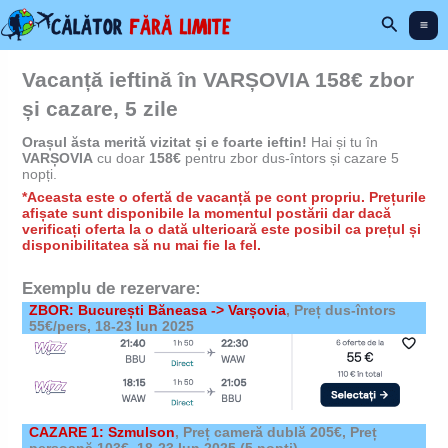
Skip
Search
to
content
Vacanță ieftină în VARȘOVIA 158€ zbor
și cazare, 5 zile
Orașul ăsta merită vizitat și e foarte ieftin!
Hai și tu în
VARȘOVIA
cu doar
158€
pentru zbor dus-întors și cazare 5
nopți.
*Aceasta este o ofertă de vacanță pe cont propriu. Prețurile
afișate sunt disponibile la momentul postării dar dacă
verificați oferta la o dată ulterioară este posibil ca prețul și
disponibilitatea să nu mai fie la fel.
Exemplu de rezervare:
ZBOR: București Băneasa -> Varșovia
, Preț dus-întors
55€/pers, 18-23 Iun 2025
CAZARE 1: Szmulson
,
Preț cameră dublă 205€, Preț