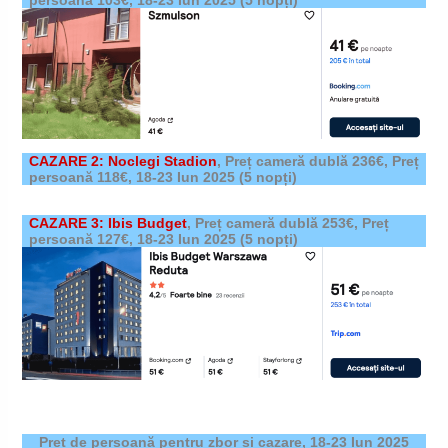
persoană 103€,
18-23 Iun 2025
(5 nopți)
CAZARE 2: Noclegi Stadion
,
Preț cameră dublă 236€, Preț
persoană 118€,
18-23 Iun 2025
(5 nopți)
CAZARE 3: Ibis Budget
,
Preț cameră dublă 253€, Preț
persoană 127€,
18-23 Iun 2025
(5 nopți)
Preț de persoană pentru zbor și cazare,
18-23 Iun 2025