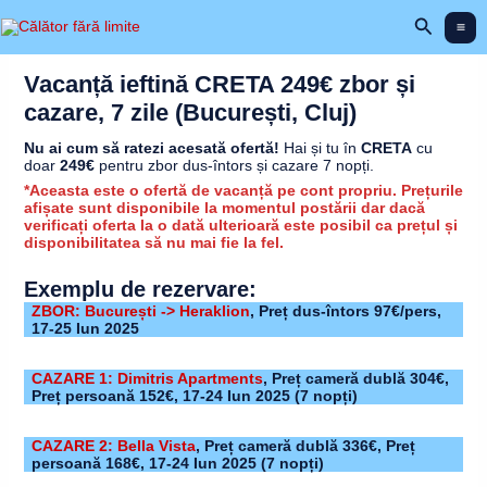
Skip
Search
to
content
Vacanță ieftină CRETA 249€ zbor și
cazare, 7 zile (București, Cluj)
Nu ai cum să ratezi acesată ofertă!
Hai și tu în
CRETA
cu
doar
249€
pentru zbor dus-întors și cazare 7 nopți.
*Aceasta este o ofertă de vacanță pe cont propriu. Prețurile
afișate sunt disponibile la momentul postării dar dacă
verificați oferta la o dată ulterioară este posibil ca prețul și
disponibilitatea să nu mai fie la fel.
Exemplu de rezervare:
ZBOR: București -> Heraklion
, Preț dus-întors 97€/pers,
17-25 Iun 2025
CAZARE 1: Dimitris Apartments
,
Preț cameră dublă 304€,
Preț persoană 152€,
17-24 Iun 2025
(7 nopți)
CAZARE 2: Bella Vista
,
Preț cameră dublă 336€, Preț
persoană 168€,
17-24 Iun 2025
(7 nopți)