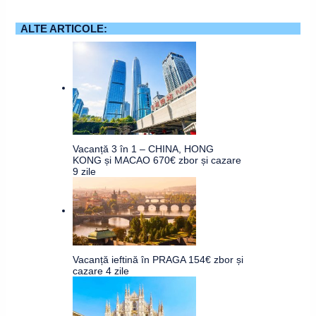
ALTE ARTICOLE:
Vacanță 3 în 1 – CHINA, HONG
KONG și MACAO 670€ zbor și cazare
9 zile
Vacanță ieftină în PRAGA 154€ zbor și
cazare 4 zile