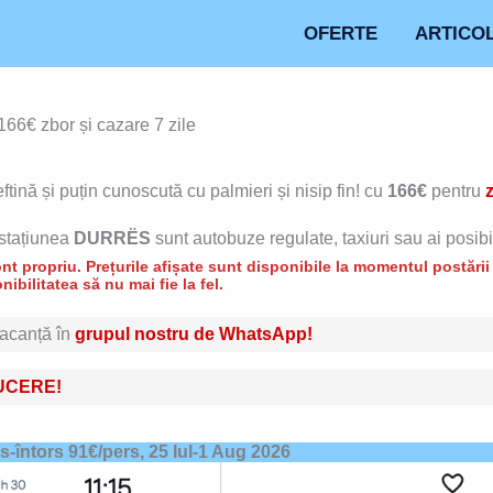
OFERTE
ARTICO
66€ zbor și cazare 7 zile
ftină și puțin cunoscută cu palmieri și nisip fin!
cu
166€
pentru
stațiunea
DURRËS
sunt autobuze regulate, taxiuri sau ai posibi
t propriu. Prețurile afișate sunt disponibile la momentul postării d
nibilitatea să nu mai fie la fel.
 vacanță în
grupul nostru de WhatsApp!
UCERE!
us-întors 91€/pers,
25 Iul-1 Aug 2026