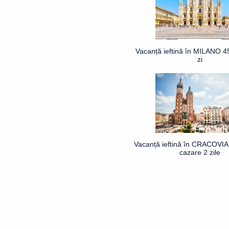
Vacanță ieftină în MILANO 4
zi
Vacanță ieftină în CRACOVIA 
cazare 2 zile