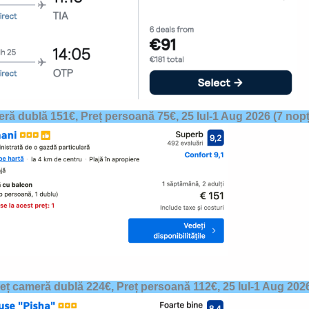
eră dublă 151€, Preț persoană 75€,
25 Iul-1 Aug 2026
(7 nopț
eț cameră dublă 224€, Preț persoană 112€,
25 Iul-1 Aug 202