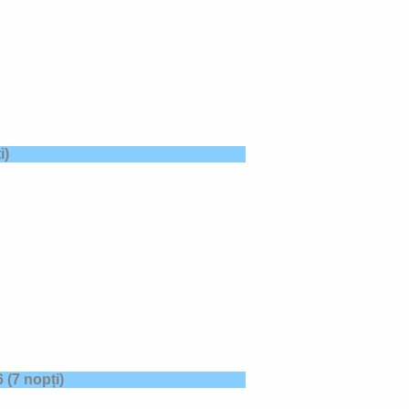
i)
6
(7 nopți)