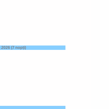
g 2026
(7 nopți)