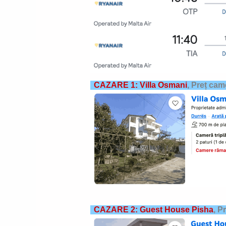
CAZARE 1: Villa Osmani
,
Preț cam
CAZARE 2: Guest House Pisha
,
Pr