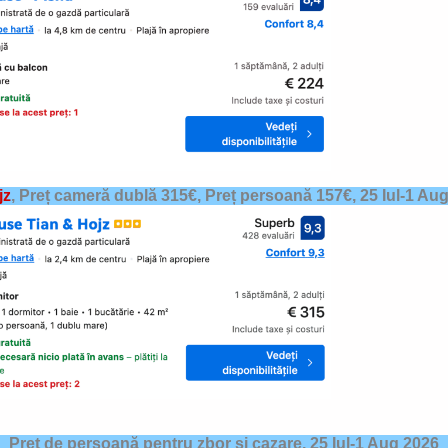
jz
,
Preț cameră dublă 315€, Preț persoană 157€,
25 Iul-1 Au
Preț de persoană pentru zbor și cazare,
25 Iul-1 Aug 2026