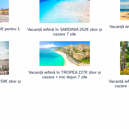
Vacanță ie
5€ pentru 1
Vacanță ieftină în SARDINIA 252€ zbor și
cazare 7 zile
Vacanță ieftină în TROPEA 227€ zbor și
cazare + mic dejun 7 zile
59€ zbor și
Vacanță ie
cazare 