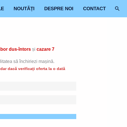
Sear
LE
NOUTĂȚI
DESPRE NOI
CONTACT
zbor dus-întors
și
cazare 7
litatea să închiriezi mașină.
ar dacă verificați oferta la o dată