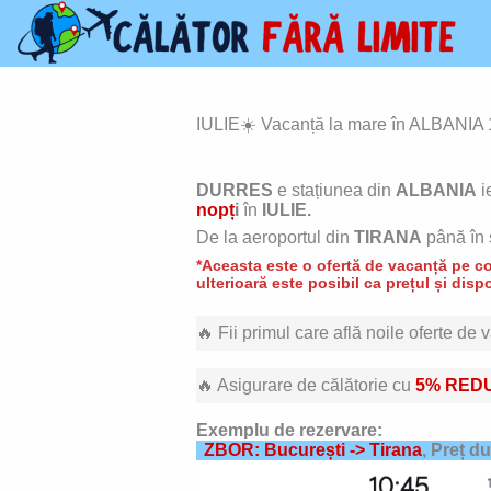
Skip
to
content
IULIE☀️ Vacanță la mare în ALBANIA 1
DURRES
e stațiunea din
ALBANIA
ie
nopț
i
în
IULIE.
De la aeroportul din
TIRANA
până în 
*Aceasta este o ofertă de vacanță pe con
ulterioară este posibil ca prețul și dispo
🔥 Fii primul care află noile oferte de
🔥 Asigurare de călătorie cu
5% RED
Exemplu de rezervare:
ZBOR: București -> Tirana
, Preț d