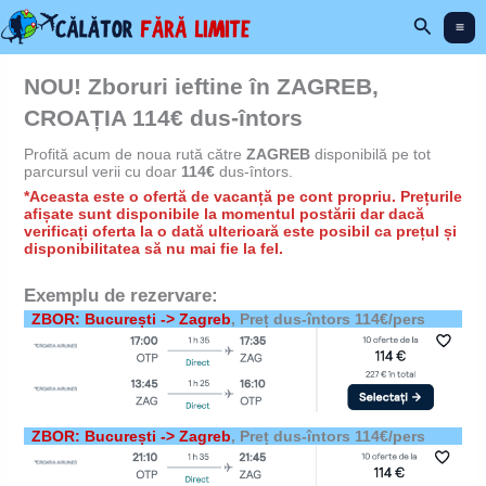
Skip
Search
to
content
NOU! Zboruri ieftine în ZAGREB,
CROAȚIA 114€ dus-întors
Profită acum de noua rută către
ZAGREB
disponibilă pe tot
parcursul verii cu doar
114€
dus-întors.
*Aceasta este o ofertă de vacanță pe cont propriu. Prețurile
afișate sunt disponibile la momentul postării dar dacă
verificați oferta la o dată ulterioară este posibil ca prețul și
disponibilitatea să nu mai fie la fel.
Exemplu de rezervare:
ZBOR: București -> Zagreb
, Preț dus-întors 114€/pers
ZBOR: București -> Zagreb
, Preț dus-întors 114€/pers