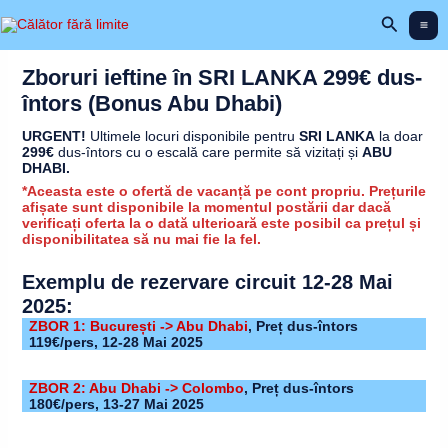
Skip
Search
to
content
Zboruri ieftine în SRI LANKA 299€ dus-
întors (Bonus Abu Dhabi)
URGENT!
Ultimele locuri disponibile pentru
SRI LANKA
la doar
299€
dus-întors cu o escală care permite să vizitați și
ABU
DHABI.
*Aceasta este o ofertă de vacanță pe cont propriu. Prețurile
afișate sunt disponibile la momentul postării dar dacă
verificați oferta la o dată ulterioară este posibil ca prețul și
disponibilitatea să nu mai fie la fel.
Exemplu de rezervare
circuit 12-28 Mai
2025
:
ZBOR 1: București -> Abu Dhabi
, Preț dus-întors
119€/pers, 12-28 Mai 2025
ZBOR 2: Abu Dhabi -> Colombo
, Preț dus-întors
180€/pers, 13-27 Mai 2025