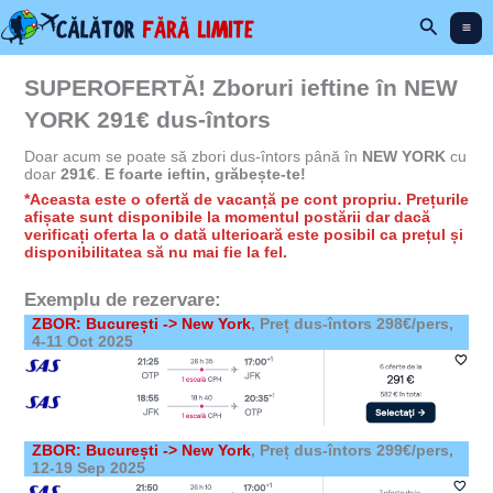
Skip
Search
to
content
SUPEROFERTĂ! Zboruri ieftine în NEW
YORK 291€ dus-întors
Doar acum se poate să zbori dus-întors până în
NEW YORK
cu
doar
291€
.
E foarte ieftin, grăbește-te!
*Aceasta este o ofertă de vacanță pe cont propriu. Prețurile
afișate sunt disponibile la momentul postării dar dacă
verificați oferta la o dată ulterioară este posibil ca prețul și
disponibilitatea să nu mai fie la fel.
Exemplu de rezervare:
ZBOR: București -> New York
, Preț dus-întors 298€/pers,
4-11 Oct 2025
ZBOR: București -> New York
, Preț dus-întors 299€/pers,
12-19 Sep 2025