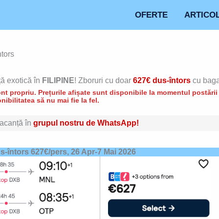
OFERTE
ARTICO
ntors
ță exotică în
FILIPINE
! Zboruri cu doar
627€ dus-întors
cu baga
t propriu. Prețurile afișate sunt disponibile la momentul postării d
nibilitatea să nu mai fie la fel.
 vacanță în
grupul nostru de WhatsApp!
us-întors 627€/pers, 26 Apr-7 Mai 2026