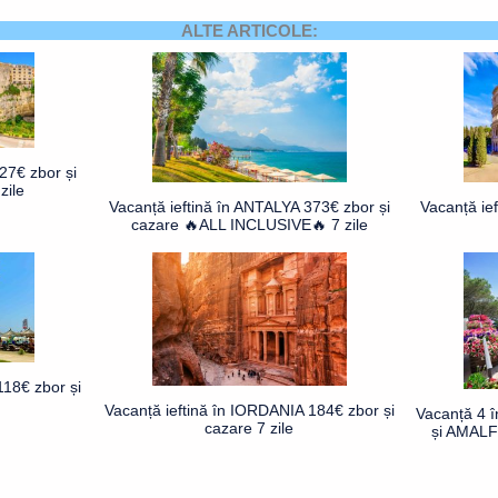
ALTE ARTICOLE:
27€ zbor și
zile
Vacanță ieftină în ANTALYA 373€ zbor și
Vacanță ie
cazare 🔥ALL INCLUSIVE🔥 7 zile
18€ zbor și
Vacanță ieftină în IORDANIA 184€ zbor și
Vacanță 4 
cazare 7 zile
și AMALFI