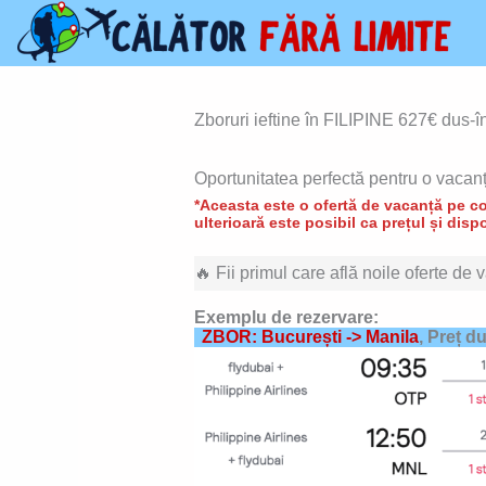
Skip
to
content
Zboruri ieftine în FILIPINE 627€ dus-î
Oportunitatea perfectă pentru o vacan
*Aceasta este o ofertă de vacanță pe con
ulterioară este posibil ca prețul și dispo
🔥 Fii primul care află noile oferte de
Exemplu de rezervare:
ZBOR: București -> Manila
, Preț d