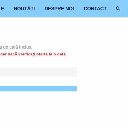
Sear
LE
NOUTĂȚI
DESPRE NOI
CONTACT
j de cală inclus.
ar dacă verificați oferta la o dată