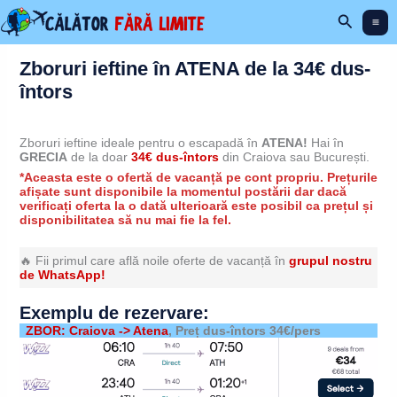
Skip
Search
to
content
Zboruri ieftine în ATENA de la 34€ dus-
întors
Zboruri ieftine ideale pentru o escapadă în
ATENA!
Hai în
GRECIA
de la doar
34€ dus-întors
din Craiova sau București.
*Aceasta este o ofertă de vacanță pe cont propriu. Prețurile
afișate sunt disponibile la momentul postării dar dacă
verificați oferta la o dată ulterioară este posibil ca prețul și
disponibilitatea să nu mai fie la fel.
🔥 Fii primul care află noile oferte de vacanță în
grupul nostru
de WhatsApp!
Exemplu de rezervare:
ZBOR: Craiova -> Atena
, Preț dus-întors 34€/pers