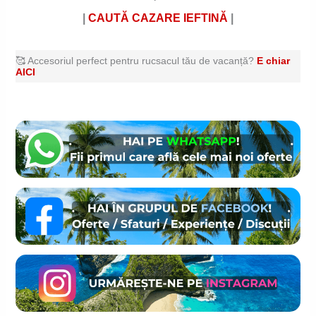
|
CAUTĂ CAZARE
IEFTINĂ
|
🥰 Accesoriul perfect pentru rucsacul tău de vacanță?
E chiar
AICI