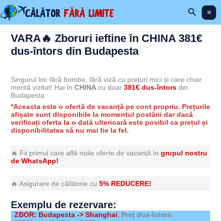
Skip
Search
to
content
VARA🔥 Zboruri ieftine în CHINA 381€
dus-întors din Budapesta
Singurul loc fără bombe, fără viză cu prețuri mici și care chiar
merită vizitat! Hai în
CHINA
cu doar
381€ dus-întors
din
Budapesta.
*Aceasta este o ofertă de vacanță pe cont propriu. Prețurile
afișate sunt disponibile la momentul postării dar dacă
verificați oferta la o dată ulterioară este posibil ca prețul și
disponibilitatea să nu mai fie la fel.
🔥 Fii primul care află noile oferte de vacanță în
grupul nostru
de WhatsApp!
🔥 Asigurare de călătorie cu
5% REDUCERE!
Exemplu de rezervare:
ZBOR: Budapesta -> Shanghai
, Preț dus-întors