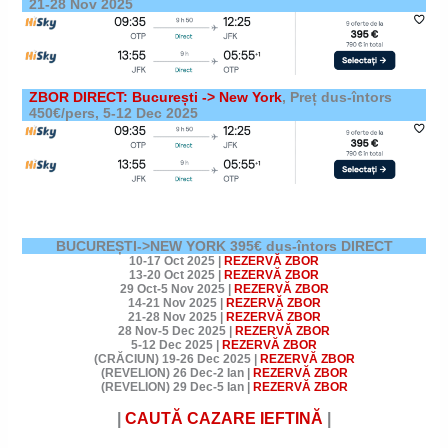
21-28 Nov 2025
ZBOR DIRECT: București -> New York
, Preț dus-întors
450€/pers, 5-12 Dec 2025
BUCUREȘTI->NEW YORK 395€ dus-întors DIRECT
10-17 Oct 2025
|
REZERVĂ ZBOR
13-20 Oct 2025
|
REZERVĂ ZBOR
29 Oct-5 Nov 2025
|
REZERVĂ ZBOR
14-21 Nov 2025
|
REZERVĂ ZBOR
21-28 Nov 2025
|
REZERVĂ ZBOR
28 Nov-5 Dec 2025
|
REZERVĂ ZBOR
5-12 Dec 2025
|
REZERVĂ ZBOR
(CRĂCIUN)
19-26 Dec 2025
|
REZERVĂ ZBOR
(REVELION)
26 Dec-2 Ian
|
REZERVĂ ZBOR
(REVELION) 29 Dec-5 Ian |
RE
ZERVĂ ZBOR
|
CAUTĂ CAZARE
IEFTINĂ
|