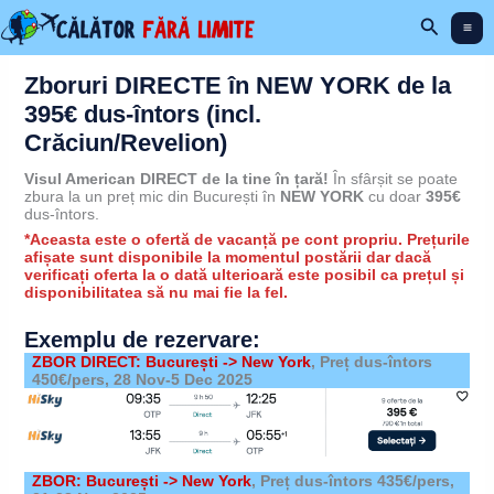
Skip
Search
to
content
Zboruri DIRECTE în NEW YORK de la
395€ dus-întors (incl.
Crăciun/Revelion)
Visul American DIRECT de la tine în țară!
În sfârșit se poate
zbura la un preț mic din București în
NEW YORK
cu doar
395€
dus-întors.
*Aceasta este o ofertă de vacanță pe cont propriu. Prețurile
afișate sunt disponibile la momentul postării dar dacă
verificați oferta la o dată ulterioară este posibil ca prețul și
disponibilitatea să nu mai fie la fel.
Exemplu de rezervare:
ZBOR DIRECT: București -> New York
, Preț dus-întors
450€/pers, 28 Nov-5 Dec 2025
ZBOR: București -> New York
, Preț dus-întors 435€/pers,