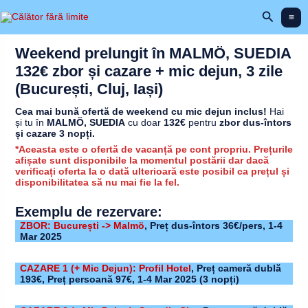
Skip
Search
to
content
Weekend prelungit în MALMÖ, SUEDIA
132€ zbor și cazare + mic dejun, 3 zile
(București, Cluj, Iași)
Cea mai bună ofertă de weekend cu mic dejun inclus!
Hai
și tu în
MALMÖ, SUEDIA
cu doar
132€
pentru
zbor dus-întors
și cazare 3 nopți.
*Aceasta este o ofertă de vacanță pe cont propriu. Prețurile
afișate sunt disponibile la momentul postării dar dacă
verificați oferta la o dată ulterioară este posibil ca prețul și
disponibilitatea să nu mai fie la fel.
Exemplu de rezervare:
ZBOR: București -> Malm
ö
, Preț dus-întors 36€/pers, 1-4
Mar 2025
CAZARE 1 (+ Mic Dejun): Profil Hotel
,
Preț cameră dublă
193€, Preț persoană 97€,
1-4 Mar 2025
(3 nopți)