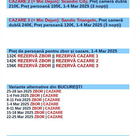
CAZARE 2
(+ Mic Dejun)
: Scandic City
,
Preț cameră dublă
210€, Preț persoană 105€,
1-4 Mar 2025
(3 nopți)
CAZARE 3
(+ Mic Dejun)
: Sandic Triangeln
,
Preț cameră
dublă 240€, Preț persoană 120€,
1-4 Mar 2025
(3 nopți)
Preț de persoană pentru zbor și cazare,
1-4 Mar 2025
132€
REZERVĂ ZBOR
||
REZERVĂ CAZARE 1
142€
REZERVĂ ZBOR
||
REZERVĂ CAZARE 2
156€
REZERVĂ ZBOR
||
REZERVĂ CAZARE 3
Variante alternative din BUCUREȘTI
25-28 Ian 2025
ZBOR
|
CAZARE
1-4 Feb 2025
ZBOR
|
CAZARE
8-11 Feb 2025
ZBOR
|
CAZARE
1-4 Mar 2025
ZBOR
|
CAZARE
8-11 Mar 2025
ZBOR
|
CAZARE
15-18 Mar 2025
ZBOR
|
CAZARE
22-25 Mar 2025
ZBOR
|
CAZARE