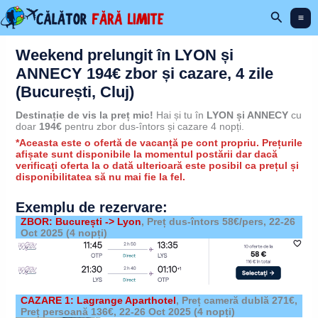
Skip
Search
to
content
Weekend prelungit în LYON și
ANNECY 194€ zbor și cazare, 4 zile
(București, Cluj)
Destinație de vis la preț mic!
Hai și tu în
LYON și ANNECY
cu
doar
194€
pentru zbor dus-întors și cazare 4 nopți.
*Aceasta este o ofertă de vacanță pe cont propriu. Prețurile
afișate sunt disponibile la momentul postării dar dacă
verificați oferta la o dată ulterioară este posibil ca prețul și
disponibilitatea să nu mai fie la fel.
Exemplu de rezervare:
ZBOR: București -> Lyon
, Preț dus-întors 58€/pers,
22-26
Oct 2025
(4 nopți)
CAZARE 1: Lagrange Aparthotel
,
Preț cameră dublă 271€,
Preț persoană 136€,
22-26 Oct 2025
(4 nopți)