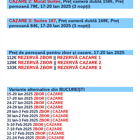
CAZARE 2: Murat Suites
,
Preț cameră dublă 158€, Preț
persoană 79€,
17-20 Ian 2025
(3 nopți)
CAZARE 3: Suites 167
,
Preț cameră dublă 168€, Preț
persoană 84€,
17-20 Ian 2025
(3 nopți)
Preț de persoană pentru zbor și cazare,
17-20 Ian 2025
112€
REZERVĂ ZBOR
||
REZERVĂ CAZARE 1
128€
REZERVĂ ZBOR
||
REZERVĂ CAZARE 2
133€
REZERVĂ ZBOR
||
REZERVĂ CAZARE 3
Variante alternative din BUCUREȘTI
15-20 Ian 2025
ZBOR
|
CAZARE
17-20 Ian 2025
ZBOR
|
CAZARE
24-27 Ian 2025
ZBOR
|
CAZARE
24-29 Ian 2025
ZBOR
|
CAZARE
29 Ian-3 Feb 2025
ZBOR
|
CAZARE
30 Ian-2 Feb 2025
ZBOR
|
CAZARE
31 Ian-3 Feb 2025
ZBOR
|
CAZARE
5-10 Feb 2025
ZBOR
|
CAZARE
7-10 Feb 2025
ZBOR
|
CAZARE
12-17 Feb 2025
ZBOR
|
CAZARE
21-24 Feb 2025
ZBOR
|
CAZARE