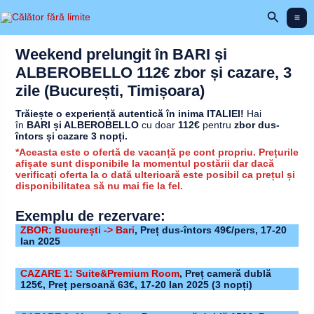
Skip
Search
to
content
Weekend prelungit în BARI și
ALBEROBELLO 112€ zbor și cazare, 3
zile (București, Timișoara)
Trăiește o experiență autentică în inima ITALIEI!
Hai
în
BARI și ALBEROBELLO
cu doar
112€
pentru
zbor dus-
întors și cazare 3 nopți.
*Aceasta este o ofertă de vacanță pe cont propriu. Prețurile
afișate sunt disponibile la momentul postării dar dacă
verificați oferta la o dată ulterioară este posibil ca prețul și
disponibilitatea să nu mai fie la fel.
Exemplu de rezervare:
ZBOR: București -> Bari
, Preț dus-întors 49€/pers, 17-20
Ian 2025
CAZARE 1: Suite&Premium Room
,
Preț cameră dublă
125€, Preț persoană 63€,
17-20 Ian 2025
(3 nopți)