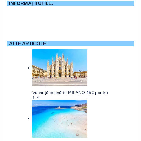
INFORMAȚII UTILE:
ALTE ARTICOLE:
Vacanță ieftină în MILANO 45€ pentru
1 zi