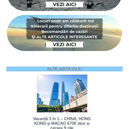
ALTE ARTICOLE:
Vacanță 3 în 1 – CHINA, HONG
KONG și MACAO 670€ zbor și
cazare 9 zile