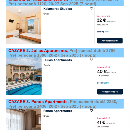
Preț persoană 112€,
20-27 Sep 2025
(7 nopți)
CAZARE 2: Julias Apartments
,
Preț cameră dublă 276€,
Preț persoană 138€,
20-27 Sep 2025
(7 nopți)
CAZARE 3: Panos Apartments
,
Preț cameră dublă 285€,
Preț persoană 143€,
20-27 Sep 2025
(7 nopți)