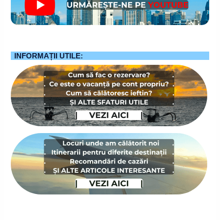
INFORMAȚII UTILE: