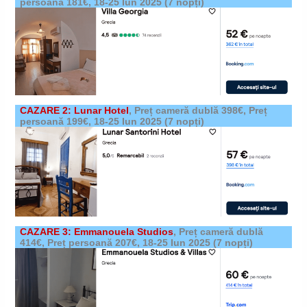
persoană 181€,
18-25 Iun 2025
(7 nopți)
CAZARE 2: Lunar Hotel
,
Preț cameră dublă 398€, Preț
persoană 199€,
18-25 Iun 2025
(7 nopți)
CAZARE 3: Emmanouela Studios
,
Preț cameră dublă
414€, Preț persoană 207€,
18-25 Iun 2025
(7 nopți)