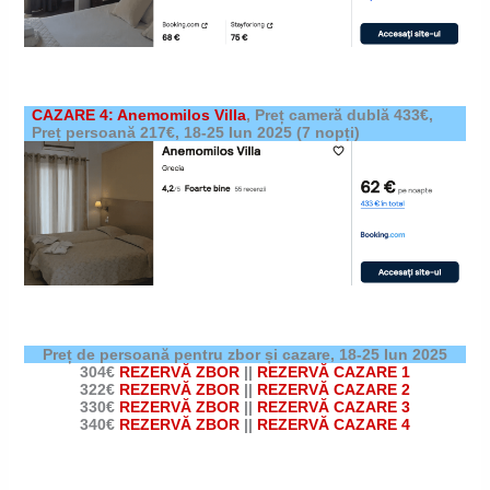
CAZARE 4: Anemomilos Villa
,
Preț cameră dublă 433€,
Preț persoană 217€,
18-25 Iun 2025
(7 nopți)
Preț de persoană pentru zbor și cazare,
18-25 Iun 2025
304€
REZERVĂ ZBOR
||
REZERVĂ CAZARE 1
322€
REZERVĂ ZBOR
||
REZERVĂ CAZARE 2
330€
REZERVĂ ZBOR
||
REZERVĂ CAZARE 3
340€
REZERVĂ ZBOR
||
REZERVĂ CAZARE 4