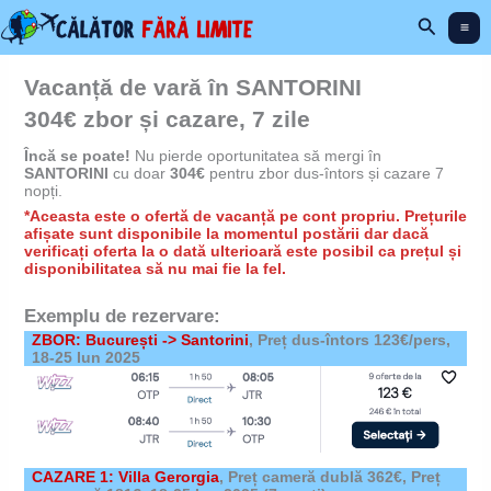
Skip
Search
to
content
Vacanță de vară în SANTORINI
304€ zbor și cazare, 7 zile
Încă se poate!
Nu pierde oportunitatea să mergi în
SANTORINI
cu doar
304€
pentru zbor dus-întors și cazare 7
nopți.
*Aceasta este o ofertă de vacanță pe cont propriu. Prețurile
afișate sunt disponibile la momentul postării dar dacă
verificați oferta la o dată ulterioară este posibil ca prețul și
disponibilitatea să nu mai fie la fel.
Exemplu de rezervare:
ZBOR: București -> Santorini
, Preț dus-întors 123€/pers,
18-25 Iun 2025
CAZARE 1: Villa Gerorgia
,
Preț cameră dublă 362€, Preț