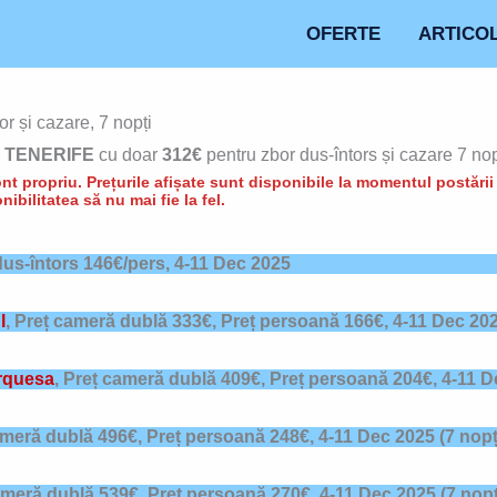
OFERTE
ARTICO
 și cazare, 7 nopți
n
TENERIFE
cu doar
312€
pentru zbor dus-întors și cazare 7 nop
t propriu. Prețurile afișate sunt disponibile la momentul postării d
nibilitatea să nu mai fie la fel.
 dus-întors 146€/pers,
4-11
Dec 2025
l
,
Preț cameră dublă 333€, Preț persoană 166€,
4-11
Dec 20
rquesa
,
Preț cameră dublă 409€, Preț persoană 204€,
4-11
De
ameră dublă 496€, Preț persoană 248€,
4-11
Dec 2025
(7 nopț
ameră dublă 539€, Preț persoană 270€,
4-11
Dec 2025
(7 nopț