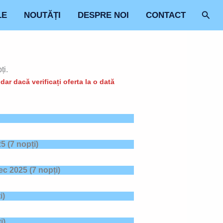
Sear
LE
NOUTĂȚI
DESPRE NOI
CONTACT
ți.
ar dacă verificați oferta la o dată
25
(7 nopți)
c 2025
(7 nopți)
i)
i)