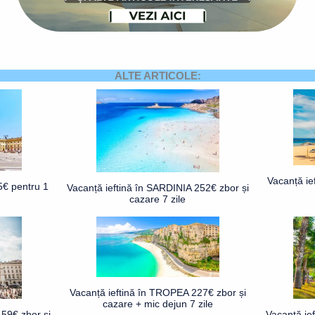
ALTE ARTICOLE:
Vacanță ie
5€ pentru 1
Vacanță ieftină în SARDINIA 252€ zbor și
cazare 7 zile
Vacanță ieftină în TROPEA 227€ zbor și
cazare + mic dejun 7 zile
59€ zbor și
Vacanță ie