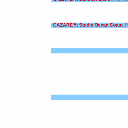
CAZARE 5: Studio Ocean Coast
,
P