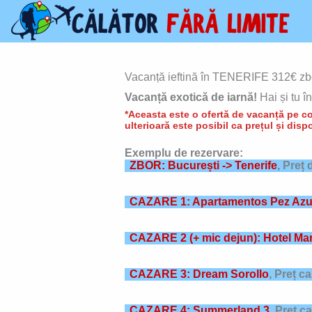
Skip
to
content
Vacanță ieftină în TENERIFE 312€ zbor
Vacanță exotică de iarnă!
Hai și tu î
*Aceasta este o ofertă de vacanță pe con
ulterioară este posibil ca prețul și dispo
Exemplu de rezervare:
ZBOR: București -> Tenerife
, Preț
CAZARE 1: Apartamentos Pez Azu
CAZARE 2 (+ mic dejun): Hotel Ma
CAZARE 3: Dream Sorollo
,
Preț c
CAZARE 4: Summerland 3
,
Preț c