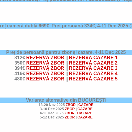
reț cameră dublă 669€, Preț persoană 334€,
4-11
Dec 2025
(
Preț de persoană pentru zbor și cazare,
4-11 Dec 2025
312€
REZERVĂ ZBOR
||
REZERVĂ CAZARE 1
350€
REZERVĂ ZBOR
||
REZERVĂ CAZARE 2
394€
REZERVĂ ZBOR
||
REZERVĂ CAZARE 3
416€
REZERVĂ ZBOR
||
REZERVĂ CAZARE 4
480€
REZERVĂ ZBOR
||
REZERVĂ CAZARE 5
Variante alternative din BUCUREȘTI
13-20 Nov 2025
ZBOR
|
CAZARE
3-10 Dec 2025
ZBOR
|
CAZARE
4-11 Dec 2025
ZBOR
|
CAZARE
5-12 Dec 2025
ZBOR
|
CAZARE