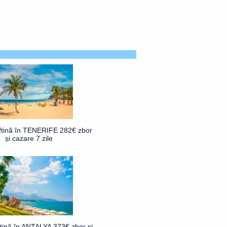
ftină în TENERIFE 282€ zbor
și cazare 7 zile
ftină în ANTALYA 373€ zbor și