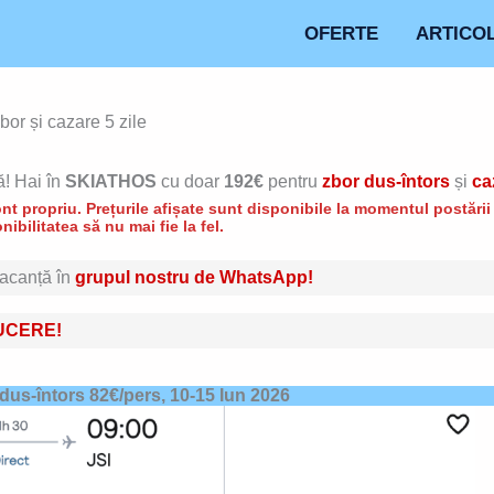
OFERTE
ARTICO
r și cazare 5 zile
! Hai în
SKIATHOS
cu doar
192€
pentru
zbor dus-întors
și
ca
t propriu. Prețurile afișate sunt disponibile la momentul postării d
nibilitatea să nu mai fie la fel.
 vacanță în
grupul nostru de WhatsApp!
UCERE!
 dus-întors 82€/pers,
10-15 Iun 2026