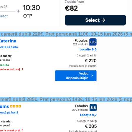
 cameră dublă 220€, Preț persoană 110€,
10-15 Iun 2026
(5 n
ameră dublă 285€, Preț persoană 143€,
10-15 Iun 2026
(5 nop