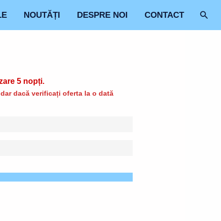
Sear
LE
NOUTĂȚI
DESPRE NOI
CONTACT
zare 5 nopți.
ar dacă verificați oferta la o dată