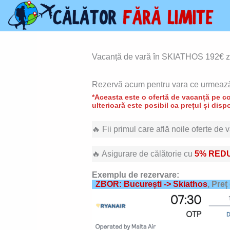
Skip
to
content
Vacanță de vară în SKIATHOS 192€ zbo
Rezervă acum pentru vara ce urmează
*Aceasta este o ofertă de vacanță pe con
ulterioară este posibil ca prețul și dispo
🔥 Fii primul care află noile oferte de
🔥 Asigurare de călătorie cu
5% RED
Exemplu de rezervare:
ZBOR: București -> Skiathos
, Preț