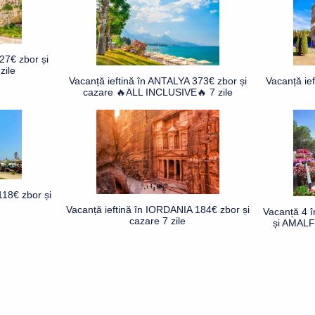
27€ zbor și
zile
Vacanță ieftină în ANTALYA 373€ zbor și
Vacanță ie
cazare 🔥ALL INCLUSIVE🔥 7 zile
18€ zbor și
Vacanță ieftină în IORDANIA 184€ zbor și
Vacanță 4 
cazare 7 zile
și AMALFI