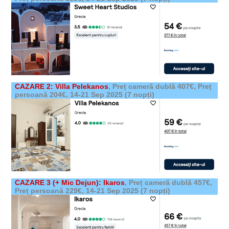
CAZARE 2: Villa Pelekanos
,
Preț cameră dublă 407€, Preț
persoană 204€,
14-21 Sep 2025
(7 nopți)
CAZARE 3 (+ Mic Dejun): Ikaros
,
Preț cameră dublă 457€,
Preț persoană 229€,
14-21 Sep 2025
(7 nopți)