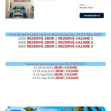
Preț de persoană pentru zbor și cazare,
14-21 Sep 2025
326€
REZERVĂ ZBOR
||
REZERVĂ CAZARE 1
342€
REZERVĂ ZBOR
||
REZERVĂ CAZARE 2
366€
REZERVĂ ZBOR
||
REZERVĂ CAZARE 3
Variante alternative din BUCUREȘTI
21-28 Iul 2025
ZBOR
|
CAZARE
17-24 Aug 2025
ZBOR
|
CAZARE
5-12 Sep 2025
ZBOR
|
CAZARE
14-21 Sep 2025
ZBOR
|
CAZARE