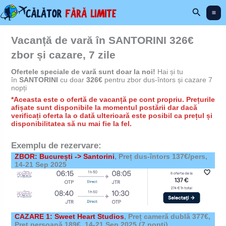
Skip
Search
to
content
Vacanță de vară în SANTORINI 326€
zbor și cazare, 7 zile
Ofertele speciale de vară sunt doar la noi!
Hai și tu
în
SANTORINI
cu doar
326€
pentru zbor dus-întors și cazare 7
nopți
*Aceasta este o ofertă de vacanță pe cont propriu. Prețurile
afișate sunt disponibile la momentul postării dar dacă
verificați oferta la o dată ulterioară este posibil ca prețul și
disponibilitatea să nu mai fie la fel.
Exemplu de rezervare:
ZBOR: București -> Santorini
, Preț dus-întors 137€/pers,
14-21 Sep 2025
CAZARE 1: Sweet Heart Studios
,
Preț cameră dublă 377€,
Preț persoană 189€,
14-21 Sep 2025
(7 nopți)