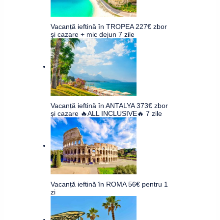
Vacanță ieftină în TROPEA 227€ zbor
și cazare + mic dejun 7 zile
Vacanță ieftină în ANTALYA 373€ zbor
și cazare 🔥ALL INCLUSIVE🔥 7 zile
Vacanță ieftină în ROMA 56€ pentru 1
zi