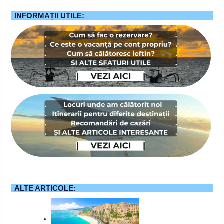
INFORMAȚII UTILE:
ALTE ARTICOLE: