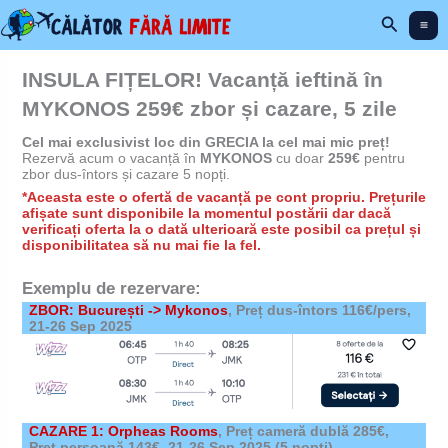
Skip
Search
to
content
INSULA FIȚELOR! Vacanță ieftină în
MYKONOS 259€ zbor și cazare, 5 zile
Cel mai exclusivist loc din GRECIA la cel mai mic preț!
Rezervă acum o vacanță în
MYKONOS
cu doar
259€
pentru
zbor dus-întors și cazare 5 nopți.
*Aceasta este o ofertă de vacanță pe cont propriu. Prețurile
afișate sunt disponibile la momentul postării dar dacă
verificați oferta la o dată ulterioară este posibil ca prețul și
disponibilitatea să nu mai fie la fel.
Exemplu de rezervare:
ZBOR: București -> Mykonos
, Preț dus-întors 116€/pers,
21-26 Sep 2025
CAZARE 1: Orpheas Rooms
,
Preț cameră dublă 285€,
Preț persoană 143€,
21-26 Sep 2025
(5 nopți)