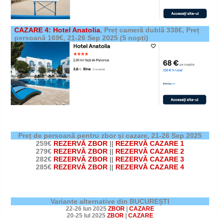
CAZARE 4: Hotel Anatolia
,
Preț cameră dublă 338€, Preț
persoană 169€,
21-26 Sep 2025
(5 nopți)
Preț de persoană pentru zbor și cazare,
21-26 Sep 2025
259€
REZERVĂ ZBOR
||
REZERVĂ CAZARE 1
279€
REZERVĂ ZBOR
||
REZERVĂ CAZARE 2
282€
REZERVĂ ZBOR
||
REZERVĂ CAZARE 3
285€
REZERVĂ ZBOR
||
REZERVĂ CAZARE 4
Variante alternative din BUCUREȘTI
22-26 Iun 2025
ZBOR
|
CAZARE
20-25 Iul 2025
ZBOR
|
CAZARE