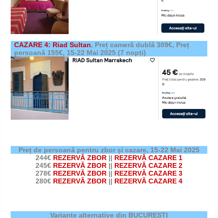
CAZARE 4: Riad Sultan
,
Preț cameră dublă 309€, Preț
persoană 155€,
15-22 Mai 2025
(7 nopți)
Preț de persoană pentru zbor și cazare,
15-22 Mai 2025
244€
REZERVĂ ZBOR
||
REZERVĂ CAZARE 1
245€
REZERVĂ ZBOR
||
REZERVĂ CAZARE 2
278€
REZERVĂ ZBOR
||
REZERVĂ CAZARE 3
280€
REZERVĂ ZBOR
||
REZERVĂ CAZARE 4
Variante alternative din BUCUREȘTI