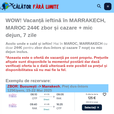
Skip
Search
to
content
WOW! Vacanță ieftină în MARRAKECH,
MAROC 244€ zbor și cazare + mic
dejun, 7 zile
Acolo unde e cald și ieftin!
Hai în
MAROC, MARRAKECH
cu
doar
244€
pentru
zbor dus-întors și cazare 7 nopț cu mic
dejun inclus.
*Aceasta este o ofertă de vacanță pe cont propriu. Prețurile
afișate sunt disponibile la momentul postării dar dacă
verificați oferta la o dată ulterioară este posibil ca prețul și
disponibilitatea să nu mai fie la fel.
Exemplu de rezervare:
ZBOR: București -> Marrakech
, Preț dus-întors
125€/pers, 15-22 Mai 2025