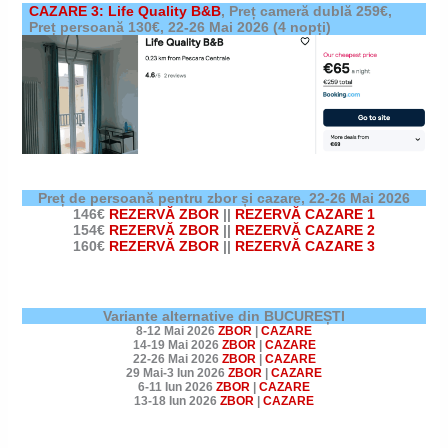
CAZARE 3: Life Quality B&B
,
Preț cameră dublă 259€,
Preț persoană 130€,
22-26 Mai 2026
(4 nopți)
Preț de persoană pentru zbor și cazare,
22-26 Mai 2026
146€
REZERVĂ ZBOR
||
REZERVĂ CAZARE 1
154€
REZERVĂ ZBOR
||
REZERVĂ CAZARE 2
160€
REZERVĂ ZBOR
||
REZERVĂ CAZARE 3
Variante alternative din BUCUREȘTI
8-12 Mai 2026
ZBOR
|
CAZARE
14-19 Mai 2026
ZBOR
|
CAZARE
22-26 Mai 2026
ZBOR
|
CAZARE
29 Mai-3 Iun 2026
ZBOR
|
CAZARE
6-11 Iun 2026
ZBOR
|
CAZARE
13-18 Iun 2026
ZBOR
|
CAZARE