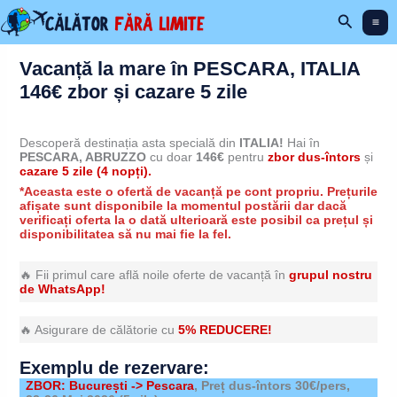
Skip
Search
to
content
Vacanță la mare în PESCARA, ITALIA
146€ zbor și cazare 5 zile
Descoperă destinația asta specială din
ITALIA!
Hai în
PESCARA, ABRUZZO
cu doar
146€
pentru
zbor dus-întors
și
cazare 5 zile (4 nopți).
*Aceasta este o ofertă de vacanță pe cont propriu. Prețurile
afișate sunt disponibile la momentul postării dar dacă
verificați oferta la o dată ulterioară este posibil ca prețul și
disponibilitatea să nu mai fie la fel.
🔥 Fii primul care află noile oferte de vacanță în
grupul nostru
de WhatsApp!
🔥 Asigurare de călătorie cu
5% REDUCERE!
Exemplu de rezervare:
ZBOR: București -> Pescara
, Preț dus-întors 30€/pers,