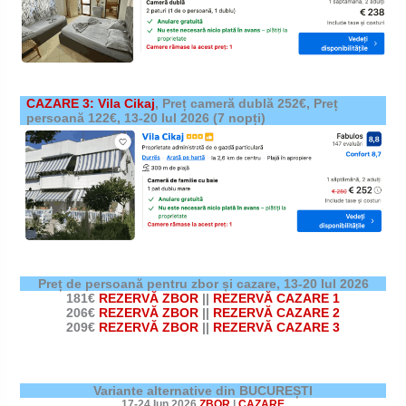
CAZARE 3: Vila Cikaj
,
Preț cameră dublă 252€, Preț
persoană 122€,
13-20 Iul 2026
(7 nopți)
Preț de persoană pentru zbor și cazare,
13-20 Iul 2026
181€
REZERVĂ ZBOR
||
REZERVĂ CAZARE 1
206€
REZERVĂ ZBOR
||
REZERVĂ CAZARE 2
209€
REZERVĂ ZBOR
||
REZERVĂ CAZARE 3
Variante alternative din BUCUREȘTI
17-24 Iun 2026
ZBOR
|
CAZARE