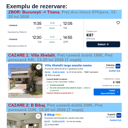
Exemplu de rezervare:
ZBOR: București -> Tirana
, Preț dus-întors 87€/pers,
13-
20 Iul 2026
CAZARE 1: Villa Xhelalit
,
Preț cameră dublă 188€, Preț
persoană 94€,
13-20 Iul 2026
(7 nopți)
CAZARE 2: B Bibaj
,
Preț cameră dublă 238€, Preț
persoană 119€,
13-20 Iul 2026
(7 nopți)