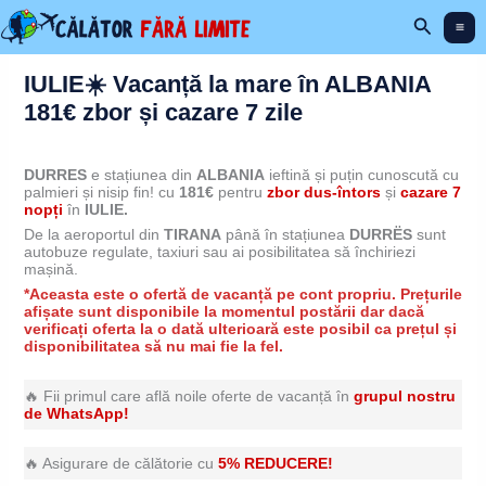
Skip
Search
to
content
IULIE☀️ Vacanță la mare în ALBANIA
181€ zbor și cazare 7 zile
DURRES
e stațiunea din
ALBANIA
ieftină și puțin cunoscută cu
palmieri și nisip fin!
cu
181€
pentru
zbor dus-întors
și
cazare 7
nopți
în
IULIE.
De la aeroportul din
TIRANA
până în stațiunea
DURRËS
sunt
autobuze regulate, taxiuri sau ai posibilitatea să închiriezi
mașină.
*Aceasta este o ofertă de vacanță pe cont propriu. Prețurile
afișate sunt disponibile la momentul postării dar dacă
verificați oferta la o dată ulterioară este posibil ca prețul și
disponibilitatea să nu mai fie la fel.
🔥 Fii primul care află noile oferte de vacanță în
grupul nostru
de WhatsApp!
🔥 Asigurare de călătorie cu
5% REDUCERE!