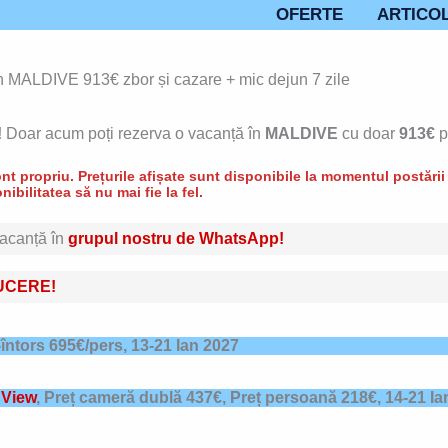
OFERTE
ARTICO
MALDIVE 913€ zbor și cazare + mic dejun 7 zile
!
Doar acum poți rezerva o vacanță în
MALDIVE
cu doar
913€
p
t propriu. Prețurile afișate sunt disponibile la momentul postării d
nibilitatea să nu mai fie la fel.
 vacanță în
grupul nostru de WhatsApp!
UCERE!
-întors 695€/pers,
13-21 Ian 2027
 View
,
Preț cameră dublă 437€, Preț persoană 218€,
14-21 Ia