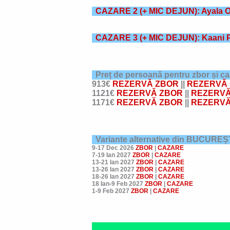
CAZARE 2
(+ MIC DEJUN
): Ayala
CAZARE 3
(+ MIC DEJUN): Kaani 
Preț de persoană pentru zbor și c
913€
REZERVĂ ZBOR
||
REZERVĂ 
1121€
REZERVĂ ZBOR
||
REZERVĂ
1171€
REZERVĂ ZBOR
||
REZERVĂ
Variante alternative din BUCUREȘ
9-17 Dec 2026
ZBOR
|
CAZARE
7-19 Ian 2027
ZBOR
|
CAZARE
13-21 Ian 2027
ZBOR
|
CAZARE
13-26 Ian 2027
ZBOR
|
CAZARE
18-26 Ian 2027
ZBOR
|
CAZARE
18 Ian-9 Feb 2027
ZBOR
|
CAZARE
1-9 Feb 2027
ZBOR
|
CAZARE