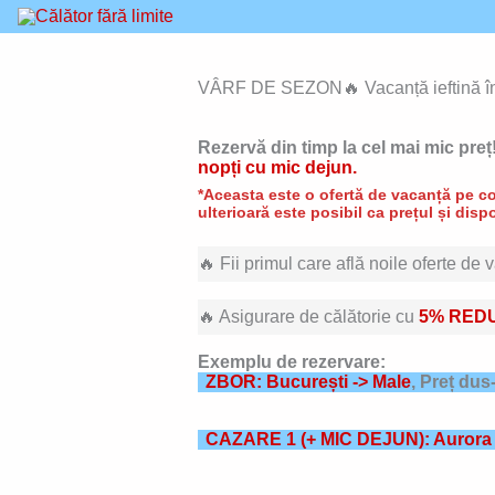
Skip
to
content
VÂRF DE SEZON🔥 Vacanță ieftină în 
Rezervă din timp la cel mai mic preț
nopți cu mic dejun.
*Aceasta este o ofertă de vacanță pe con
ulterioară este posibil ca prețul și dispo
🔥 Fii primul care află noile oferte de
🔥 Asigurare de călătorie cu
5% RED
Exemplu de rezervare:
ZBOR: București -> Male
, Preț dus
CAZARE 1
(+ MIC DEJUN
): Aurora