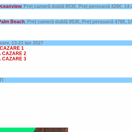
 Oceanview
,
Preț cameră dublă 853€, Preț persoană 426€,
14-
Palm Beach
,
Preț cameră dublă 953€, Preț persoană 476€,
1
azare,
13-21 Ian 2027
CAZARE 1
 CAZARE 2
 CAZARE 3
TI