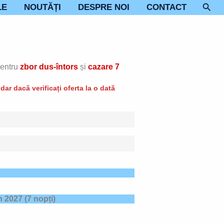
Sear
LE
NOUTĂȚI
DESPRE NOI
CONTACT
entru
zbor dus-întors
și
cazare 7
ar dacă verificați oferta la o dată
n 2027
(7 nopți)