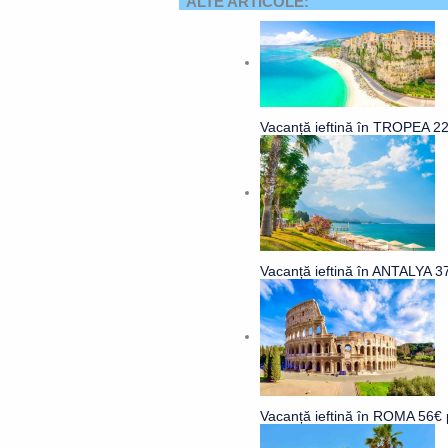
ALTE ARTICOLE:
Vacanță ieftină în TROPEA 227
Vacanță ieftină în ANTALYA 3
Vacanță ieftină în ROMA 56€ p