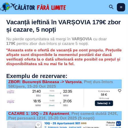
Skip
Search
to
content
Vacanță ieftină în VARȘOVIA 179€ zbor
și cazare, 5 nopți
Nu pierde oportunitatea să mergi în
VARȘOVIA
cu doar
179€
pentru zbor dus-întors și cazare 5 nopți.
*Aceasta este o ofertă de vacanță pe cont propriu. Prețurile
afișate sunt disponibile la momentul postării dar dacă
verificați oferta la o dată ulterioară este posibil ca prețul și
disponibilitatea să nu mai fie la fel.
Exemplu de rezervare:
ZBOR: București Băneasa -> Varșovia
, Preț dus-întors
58€/pers,
15-20 Oct 2025
CAZARE 1: 10Q – Z6 Apartment
,
Preț cameră dublă 242€,
Preț persoană 121€,
15-20 Oct 2025
(5 nopți)