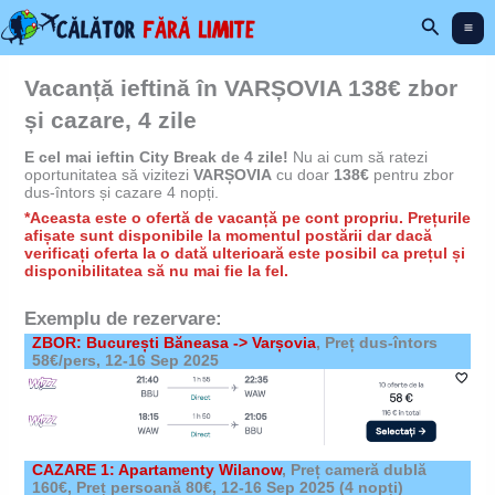
Skip
Search
to
content
Vacanță ieftină în VARȘOVIA 138€ zbor
și cazare, 4 zile
E cel mai ieftin City Break de 4 zile!
Nu ai cum să ratezi
oportunitatea să vizitezi
VARȘOVIA
cu doar
138€
pentru zbor
dus-întors și cazare 4 nopți.
*Aceasta este o ofertă de vacanță pe cont propriu. Prețurile
afișate sunt disponibile la momentul postării dar dacă
verificați oferta la o dată ulterioară este posibil ca prețul și
disponibilitatea să nu mai fie la fel.
Exemplu de rezervare:
ZBOR: București Băneasa -> Varșovia
, Preț dus-întors
58€/pers,
12-16 Sep 2025
CAZARE 1: Apartamenty Wilanow
,
Preț cameră dublă
160€, Preț persoană 80€,
12-16 Sep 2025
(4 nopți)