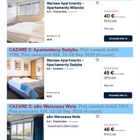
CAZARE 2: Apartamteny Sadyba
,
Preț cameră dublă
179€, Preț persoană 90€,
12-16 Sep 2025
(4 nopți)
CAZARE 3: a&o Warszawa Wola
,
Preț cameră dublă 181€,
Preț persoană 91€,
12-16 Sep 2025
(4 nopți)