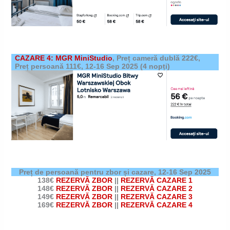
CAZARE 4: MGR MiniStudio
,
Preț cameră dublă 222€,
Preț persoană 111€,
12-16 Sep 2025
(4 nopți)
Preț de persoană pentru zbor și cazare,
12-16 Sep 2025
138€
REZERVĂ ZBOR
||
REZERVĂ CAZARE 1
148€
REZERVĂ ZBOR
||
REZERVĂ CAZARE 2
149€
REZERVĂ ZBOR
||
REZERVĂ CAZARE 3
169€
REZERVĂ ZBOR
||
REZERVĂ CAZARE 4