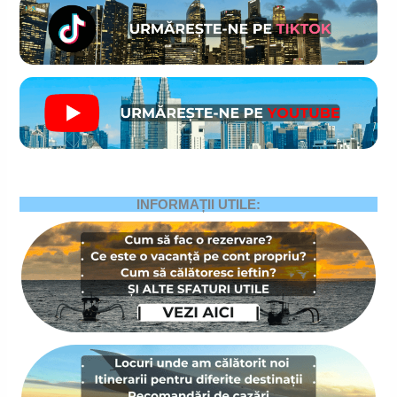
INFORMAȚII UTILE: