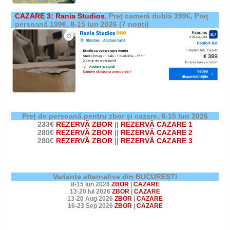
CAZARE 3: Rania Studios
,
Preț cameră dublă 399€, Preț
persoană 199€,
8-15 Iun 2026 (7 nopți)
Preț de persoană pentru zbor și cazare,
8-15 Iun 2026
233€
REZERVĂ ZBOR
||
REZERVĂ CAZARE 1
280€
REZERVĂ ZBOR
||
REZERVĂ CAZARE 2
280€
REZERVĂ ZBOR
||
REZERVĂ CAZARE 3
Variante alternative din BUCUREȘTI
8-15 Iun 2026
ZBOR
|
CAZARE
13-20 Iul 2026
ZBOR
|
CAZARE
13-20 Aug 2026
ZBOR
|
CAZARE
16-23 Sep 2026
ZBOR
|
CAZARE