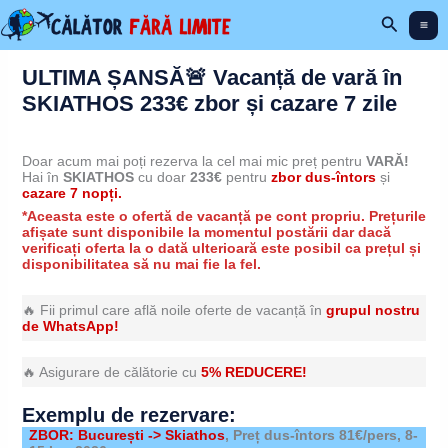
Skip
Search
to
content
ULTIMA ȘANSĂ🚨 Vacanță de vară în
SKIATHOS 233€ zbor și cazare 7 zile
Doar acum mai poți rezerva la cel mai mic preț pentru
VARĂ!
Hai în
SKIATHOS
cu doar
233€
pentru
zbor dus-întors
și
cazare 7 nopți.
*Aceasta este o ofertă de vacanță pe cont propriu. Prețurile
afișate sunt disponibile la momentul postării dar dacă
verificați oferta la o dată ulterioară este posibil ca prețul și
disponibilitatea să nu mai fie la fel.
🔥 Fii primul care află noile oferte de vacanță în
grupul nostru
de WhatsApp!
🔥 Asigurare de călătorie cu
5% REDUCERE!
Exemplu de rezervare:
ZBOR: București -> Skiathos
, Preț dus-întors 81€/pers, 8-