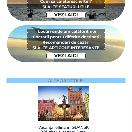
ALTE ARTICOLE:
Vacanță ieftină în GDANSK
92€ zbor și cazare 3 zile