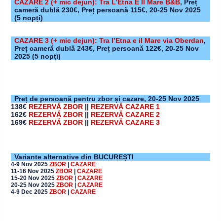
CAZARE 2
(+ mic dejun)
: Tra L’Etna E Il Mare B&B
,
Preț
cameră dublă 230€, Preț persoană 115€,
20-25 Nov 2025
(5 nopți)
CAZARE 3 (+ mic dejun): Tra I’Etna e il Mare via Oberdan
,
Preț cameră dublă 243€, Preț persoană 122€,
20-25 Nov
2025
(5 nopți)
Preț de persoană pentru zbor și cazare,
20-25 Nov 2025
138€
REZERVĂ ZBOR
||
REZERVĂ CAZARE 1
162€
REZERVĂ ZBOR
||
REZERVĂ CAZARE 2
169€
REZERVĂ ZBOR
||
REZERVĂ CAZARE 3
Variante alternative din BUCUREȘTI
4-9 Nov 2025
ZBOR
|
CAZARE
11-16 Nov 2025
ZBOR
|
CAZARE
15-20 Nov 2025
ZBOR
|
CAZARE
20-25 Nov 2025
ZBOR
|
CAZARE
4-9 Dec 2025
ZBOR
|
CAZARE