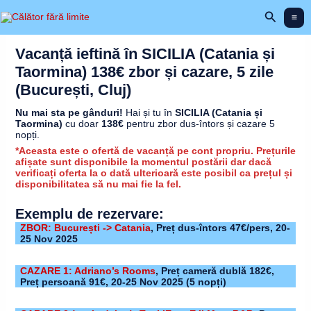
Skip
Search
to
content
Vacanță ieftină în SICILIA (Catania și
Taormina) 138€ zbor și cazare, 5 zile
(București, Cluj)
Nu mai sta pe gânduri!
Hai și tu în
SICILIA (Catania și
Taormina)
cu doar
138€
pentru zbor dus-întors și cazare 5
nopți.
*Aceasta este o ofertă de vacanță pe cont propriu. Prețurile
afișate sunt disponibile la momentul postării dar dacă
verificați oferta la o dată ulterioară este posibil ca prețul și
disponibilitatea să nu mai fie la fel.
Exemplu de rezervare:
ZBOR: București -> Catania
, Preț dus-întors 47€/pers,
20-
25 Nov 2025
CAZARE 1: Adriano’s Rooms
,
Preț cameră dublă 182€,
Preț persoană 91€,
20-25 Nov 2025
(5 nopți)