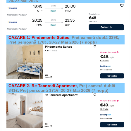
20-27 Mai 2026
CAZARE 1: Pindemonte Suites
,
Preț cameră dublă 339€,
Preț persoană 170€,
20-27 Mai 2026
(7 nopți)
CAZARE 2: Re Tacnredi Apartment
,
Preț cameră dublă
341€, Preț persoană 171€,
20-27 Mai 2026
(7 nopți)