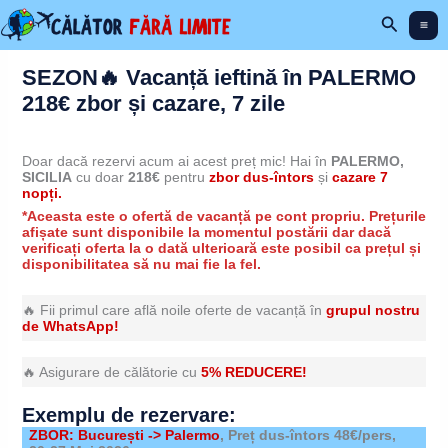
Skip
Search
to
content
SEZON🔥 Vacanță ieftină în PALERMO
218€ zbor și cazare, 7 zile
Doar dacă rezervi acum ai acest preț mic! Hai în
PALERMO,
SICILIA
cu doar
218€
pentru
zbor dus-întors
și
cazare 7
nopți.
*Aceasta este o ofertă de vacanță pe cont propriu. Prețurile
afișate sunt disponibile la momentul postării dar dacă
verificați oferta la o dată ulterioară este posibil ca prețul și
disponibilitatea să nu mai fie la fel.
🔥 Fii primul care află noile oferte de vacanță în
grupul nostru
de WhatsApp!
🔥 Asigurare de călătorie cu
5% REDUCERE!
Exemplu de rezervare:
ZBOR: București -> Palermo
, Preț dus-întors 48€/pers,