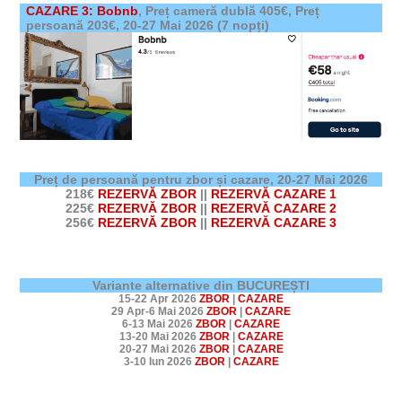
CAZARE 3: Bobnb
,
Preț cameră dublă 405€, Preț
persoană 203€,
20-27 Mai 2026
(7 nopți)
Preț de persoană pentru zbor și cazar
e, 20-27 Mai 2026
218€
REZERVĂ ZBOR
||
REZERVĂ CAZARE 1
225€
REZERVĂ ZBOR
||
REZERVĂ CAZARE 2
256€
REZERVĂ ZBOR
||
REZERVĂ CAZARE 3
Variante alternative din BUCUREȘTI
15-22 Apr 2026
ZBOR
|
CAZARE
29 Apr-6 Mai 2026
ZBOR
|
CAZARE
6-13 Mai 2026
ZBOR
|
CAZARE
13-20 Mai 2026
ZBOR
|
CAZARE
20-27 Mai 2026
ZBOR
|
CAZARE
3-10 Iun 2026
ZBOR
|
CAZARE