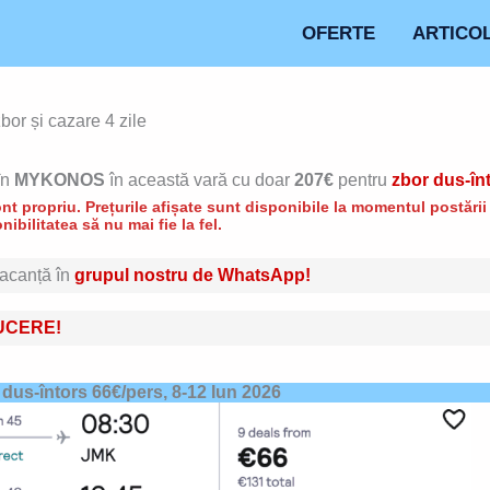
OFERTE
ARTICO
r și cazare 4 zile
în
MYKONOS
în această vară cu doar
207€
pentru
zbor dus-în
t propriu. Prețurile afișate sunt disponibile la momentul postării d
nibilitatea să nu mai fie la fel.
 vacanță în
grupul nostru de WhatsApp!
UCERE!
ț dus-întors 66€/pers,
8-12 Iun 2026