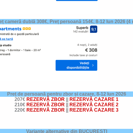
eț cameră dublă 308€, Preț persoană 154€,
8-12 Iun 2026
(4 
Preț de persoană pentru zbor și cazare,
8-12 Iun 2026
207€
REZERVĂ ZBOR
||
REZERVĂ CAZARE 1
210€
REZERVĂ ZBOR
||
REZERVĂ CAZARE 2
220€
REZERVĂ ZBOR
||
REZERVĂ CAZARE 3
Variante alternative din BUCUREȘTI