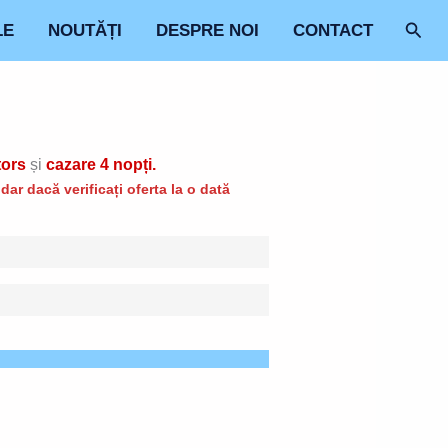
Sear
LE
NOUTĂȚI
DESPRE NOI
CONTACT
tors
și
cazare 4 nopți.
ar dacă verificați oferta la o dată