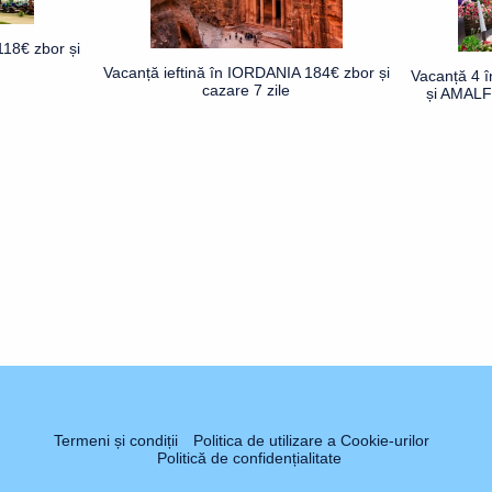
18€ zbor și
Vacanță ieftină în IORDANIA 184€ zbor și
Vacanță 4 
cazare 7 zile
și AMALFI
Termeni și condiții
Politica de utilizare a Cookie-urilor
Politică de confidențialitate