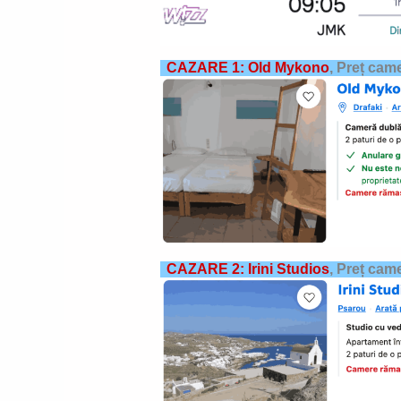
CAZARE 1: Old Mykono
,
Preț came
CAZARE 2: Irini Studios
,
Preț came