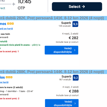
ră dublă 282€, Preț persoană 141€,
8-12 Iun 2026
(4 nopți)
ră dublă 288€, Preț persoană 144€,
8-12 Iun 2026
(4 nopți)