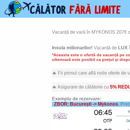
Skip
to
content
Vacanță de vară în MYKONOS 207€ zbo
Insula milionarilor!
Vacanță de
LUX
*Aceasta este o ofertă de vacanță pe con
ulterioară este posibil ca prețul și dispo
🔥 Fii primul care află noile oferte de
🔥 Asigurare de călătorie cu
5% RED
Exemplu de rezervare:
ZBOR: București -> Mykonos
, Pre