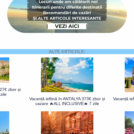
ALTE ARTICOLE:
27€ zbor și
zile
Vacanță ieftină în ANTALYA 373€ zbor și
Vacanță ie
cazare 🔥ALL INCLUSIVE🔥 7 zile