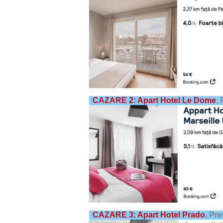
CAZARE 2:
Apart Hotel
Le Dome
,
CAZARE 3: Apart Hotel Prado
,
Pre