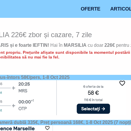
OFERTE
ARTICO
IA 226€ zbor și cazare, 7 zile
ARIS și e foarte IEFTIN!
Hai în
MARSILIA
cu doar
226€
pentru z
t propriu. Prețurile afișate sunt disponibile la momentul postării d
nibilitatea să nu mai fie la fel.
dus-întors 58€/pers,
1-8 Oct 2025
ameră dublă 335€, Preț persoană 168€,
1-8 Oct 2025
(7 nopți