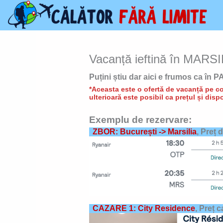
Skip
to
content
Vacanță ieftină în MARSIL
Puțini știu dar aici e frumos ca în P
*Aceasta este o ofertă de vacanță pe con
ulterioară este posibil ca prețul și dispo
Exemplu de rezervare:
ZBOR: București -> Marsilia
, Preț 
CAZARE 1: City Residence
,
Preț c