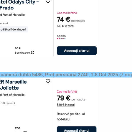
 cameră dublă 548€, Preț persoană 274€,
1-8 Oct 2025
(7 nop