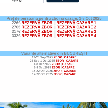
Preț de persoană pentru zbor și cazare,
1-8 Oct 2025
226€
REZERVĂ ZBOR
||
REZERVĂ CAZARE 1
270€
REZERVĂ ZBOR
||
REZERVĂ CAZARE 2
317€
REZERVĂ ZBOR
||
REZERVĂ CAZARE 3
332€
REZERVĂ ZBOR
||
REZERVĂ CAZARE 4
Variante alternative din BUCUREȘTI
17-24 Sep 2025
ZBOR
|
CAZARE
26 Sep-1 Oct 2025
ZBOR
|
CAZARE
1-8 Oct 2025
ZBOR
|
CAZARE
3-8 Oct 2025
ZBOR
|
CAZARE
15-22 Oct 2025
ZBOR
|
CAZARE
17-22 Oct 2025
ZBOR
|
CAZARE