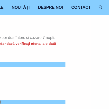
Sear
LE
NOUTĂȚI
DESPRE NOI
CONTACT
bor dus-întors și cazare 7 nopți.
ar dacă verificați oferta la o dată
)