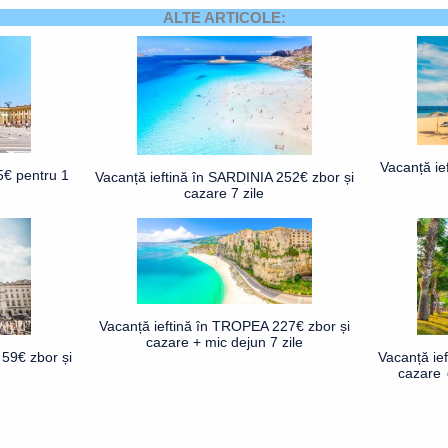
ALTE ARTICOLE:
Vacanță ie
5€ pentru 1
Vacanță ieftină în SARDINIA 252€ zbor și
cazare 7 zile
Vacanță ieftină în TROPEA 227€ zbor și
cazare + mic dejun 7 zile
59€ zbor și
Vacanță ie
cazare 