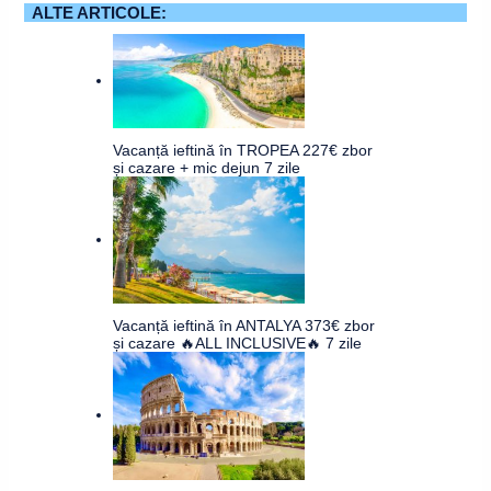
ALTE ARTICOLE:
Vacanță ieftină în TROPEA 227€ zbor
și cazare + mic dejun 7 zile
Vacanță ieftină în ANTALYA 373€ zbor
și cazare 🔥ALL INCLUSIVE🔥 7 zile