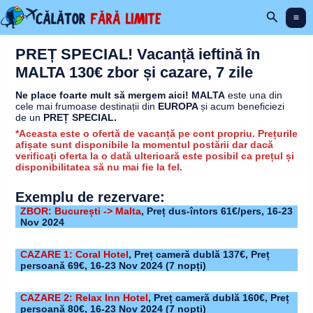
Skip
Search
to
content
PREȚ SPECIAL! Vacanță ieftină în
MALTA 130€ zbor și cazare, 7 zile
Ne place foarte mult să mergem aici! MALTA
este una din
cele mai frumoase destinații din
EUROPA
și acum beneficiezi
de un
PREȚ SPECIAL.
*Aceasta este o ofertă de vacanță pe cont propriu. Prețurile
afișate sunt disponibile la momentul postării dar dacă
verificați oferta la o dată ulterioară este posibil ca prețul și
disponibilitatea să nu mai fie la fel.
Exemplu de rezervare:
ZBOR: București -> Malta
, Preț dus-întors 61€/pers, 16-23
Nov 2024
CAZARE 1: Coral Hotel
,
Preț cameră dublă 137€, Preț
persoană 69€,
16-23 Nov 2024 (7 nopți)
CAZARE 2: Relax Inn Hotel
,
Preț cameră dublă 160€, Preț
persoană 80€,
16-23 Nov 2024 (7 nopți)