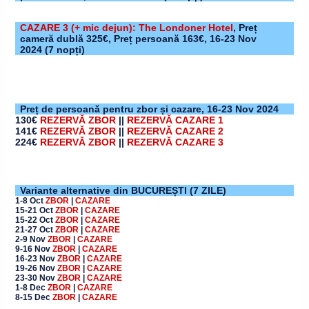
CAZARE 3 (+ mic dejun): The Londoner Hotel
,
Preț
cameră dublă 325€, Preț persoană 163€,
16-23 Nov
2024 (7 nopți)
Preț de persoană pentru zbor și cazare,
16-23 Nov 2024
130€
REZERVĂ ZBOR
||
REZERVĂ CAZARE 1
141€
REZERVĂ ZBOR
||
REZERVĂ CAZARE 2
224€
REZERVĂ ZBOR
||
REZERVĂ CAZARE 3
Variante alternative din BUCUREȘTI (7 ZILE)
1-8 Oct
ZBOR
|
CAZARE
15-21 Oct
ZBOR
|
CAZARE
15-22 Oct
ZBOR
|
CAZARE
21-27 Oct
ZBOR
|
CAZARE
2-9 Nov
ZBOR
|
CAZARE
9-16 Nov
ZBOR
|
CAZARE
16-23 Nov
ZBOR
|
CAZARE
19-26 Nov
ZBOR
|
CAZARE
23-30 Nov
ZBOR
|
CAZARE
1-8 Dec
ZBOR
|
CAZARE
8-15 Dec
ZBOR
|
CAZARE