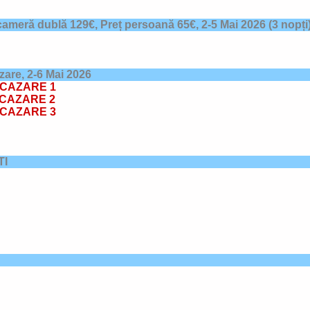
cameră dublă 129€, Preț persoană 65€,
2-5 Mai 2026
(3 nopți
azare,
2-6 Mai 2026
CAZARE 1
CAZARE 2
CAZARE 3
TI