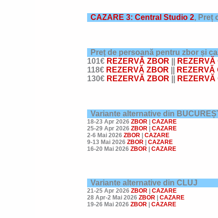
CAZARE 3: Central Studio 2
,
Preț 
Preț de persoană pentru zbor și c
101€
REZERVĂ ZBOR
||
REZERVĂ 
118€
REZERVĂ ZBOR
||
REZERVĂ 
130€
REZERVĂ ZBOR
||
REZERVĂ 
Variante alternative din BUCUREȘ
18-23 Apr 2026
ZBOR
|
CAZARE
25-29 Apr 2026
ZBOR
|
CAZARE
2-6 Mai 2026
ZBOR
|
CAZARE
9-13 Mai 2026
ZBOR
|
CAZARE
16-20 Mai 2026
ZBOR
|
CAZARE
Variante alternative din CLUJ
21-25 Apr 2026
ZBOR
|
CAZARE
28 Apr-2 Mai 2026
ZBOR
|
CAZARE
19-26 Mai 2026
ZBOR
|
CAZARE