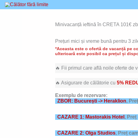
Skip
to
content
Minivacanță ieftină în CRETA 101€ zbo
Prețuri mici și vreme bună pentru 3 zi
*Aceasta este o ofertă de vacanță pe con
ulterioară este posibil ca prețul și dispo
🔥 Fii primul care află noile oferte de
🔥 Asigurare de călătorie cu
5% RED
Exemplu de rezervare:
ZBOR: București -> Heraklion
, Pre
CAZARE 1: Mastorakis Hotel
,
Preț
CAZARE 2: Olga Studios
,
Preț cam