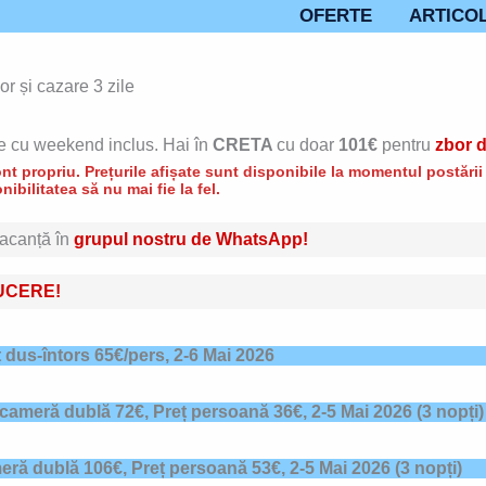
OFERTE
ARTICO
r și cazare 3 zile
le cu weekend inclus. Hai în
CRETA
cu doar
101€
pentru
zbor d
t propriu. Prețurile afișate sunt disponibile la momentul postării d
nibilitatea să nu mai fie la fel.
 vacanță în
grupul nostru de WhatsApp!
UCERE!
ț dus-întors 65€/pers,
2-6 Mai 2026
 cameră dublă 72€, Preț persoană 36€,
2-5 Mai 2026
(3 nopți)
eră dublă 106€, Preț persoană 53€,
2-5 Mai 2026
(3 nopți)