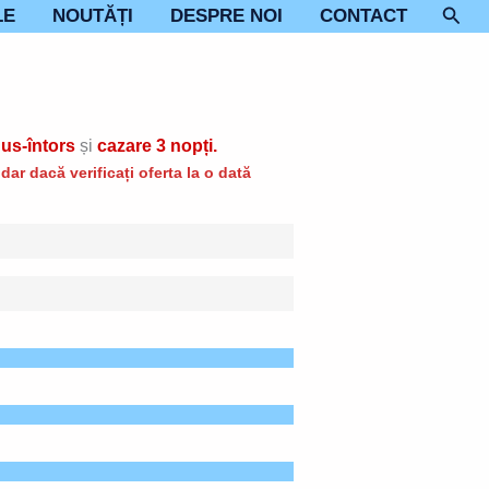
Sear
LE
NOUTĂȚI
DESPRE NOI
CONTACT
us-întors
și
cazare 3 nopți.
ar dacă verificați oferta la o dată