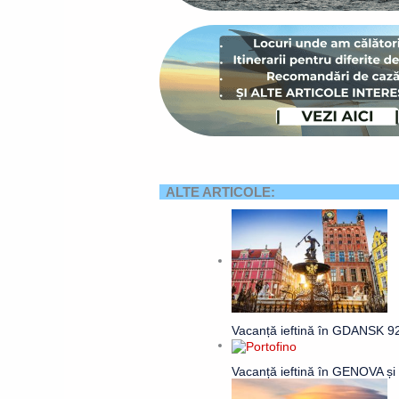
ALTE ARTICOLE:
Vacanță ieftină în GDANSK 92€
Vacanță ieftină în GENOVA ș