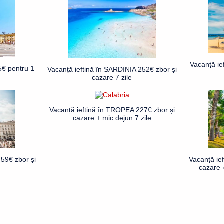
Vacanță ie
5€ pentru 1
Vacanță ieftină în SARDINIA 252€ zbor și
cazare 7 zile
Vacanță ieftină în TROPEA 227€ zbor și
cazare + mic dejun 7 zile
59€ zbor și
Vacanță ie
cazare 