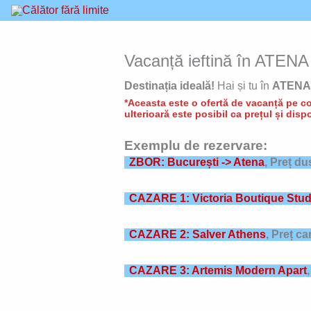
Skip
to
content
Vacanță ieftină în ATENA 
Destinația ideală!
Hai și tu în
ATENA
*Aceasta este o ofertă de vacanță pe con
ulterioară este posibil ca prețul și dispo
Exemplu de rezervare:
ZBOR: București -> Atena
, Preț du
CAZARE 1: Victoria Boutique Stud
CAZARE 2: Salver Athens
,
Preț ca
CAZARE 3: Artemis Modern Apart