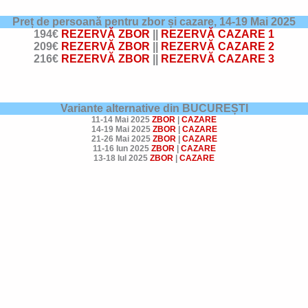
Preț de persoană pentru zbor și cazare,
14-19 Mai 2025
194€
REZERVĂ ZBOR
||
REZERVĂ CAZARE 1
209€
REZERVĂ ZBOR
||
REZERVĂ CAZARE 2
216€
REZERVĂ ZBOR
||
REZERVĂ CAZARE 3
Variante alternative din BUCUREȘTI
11-14 Mai 2025
ZBOR
|
CAZARE
14-19 Mai 2025
ZBOR
|
CAZARE
21-26 Mai 2025
ZBOR
|
CAZARE
11-16 Iun 2025
ZBOR
|
CAZARE
13-18 Iul 2025
ZBOR
|
CAZARE