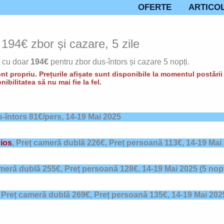
OFERTE
ARTICO
194€ zbor și cazare, 5 zile
cu doar
194€
pentru zbor dus-întors și cazare 5 nopți.
t propriu. Prețurile afișate sunt disponibile la momentul postării d
nibilitatea să nu mai fie la fel.
s-întors 81€/pers,
14-19 Mai 2025
ios
,
Preț cameră dublă 226€, Preț persoană 113€,
14-19 Mai
meră dublă 255€, Preț persoană 128€,
14-19 Mai 2025
(5 nopț
,
Preț cameră dublă 269€, Preț persoană 135€,
14-19 Mai 202