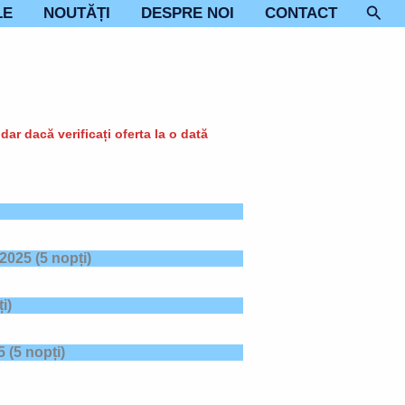
Sear
LE
NOUTĂȚI
DESPRE NOI
CONTACT
ar dacă verificați oferta la o dată
 2025
(5 nopți)
i)
5
(5 nopți)