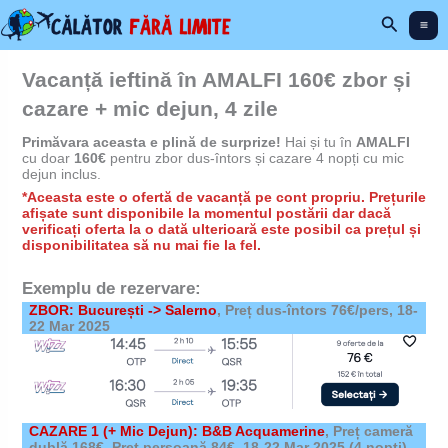
Skip
Search
to
content
Vacanță ieftină în AMALFI 160€ zbor și
cazare + mic dejun, 4 zile
Primăvara aceasta e plină de surprize!
Hai și tu în
AMALFI
cu doar
160€
pentru zbor dus-întors și cazare 4 nopți cu mic
dejun inclus.
*Aceasta este o ofertă de vacanță pe cont propriu. Prețurile
afișate sunt disponibile la momentul postării dar dacă
verificați oferta la o dată ulterioară este posibil ca prețul și
disponibilitatea să nu mai fie la fel.
Exemplu de rezervare:
ZBOR: București -> Salerno
, Preț dus-întors 76€/pers,
18-
22 Mar 2025
CAZARE 1 (+ Mic Dejun): B&B Acquamerine
,
Preț cameră
dublă 168€, Preț persoană 84€,
18-22 Mar 2025
(4 nopți)