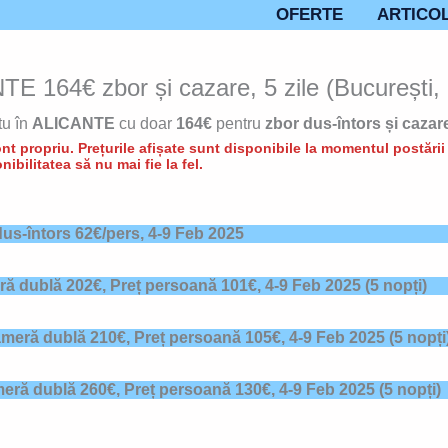
OFERTE
ARTICO
TE 164€ zbor și cazare, 5 zile (București, 
tu în
ALICANTE
cu doar
164€
pentru
zbor dus-întors și cazare
t propriu. Prețurile afișate sunt disponibile la momentul postării d
nibilitatea să nu mai fie la fel.
 dus-întors 62€/pers, 4-9 Feb 2025
ră dublă 202€, Preț persoană 101€,
4-9 Feb 2025
(5 nopți)
ameră dublă 210€, Preț persoană 105€,
4-9 Feb 2025
(5 nopți
meră dublă 260€, Preț persoană 130€,
4-9 Feb 2025
(5 nopți)