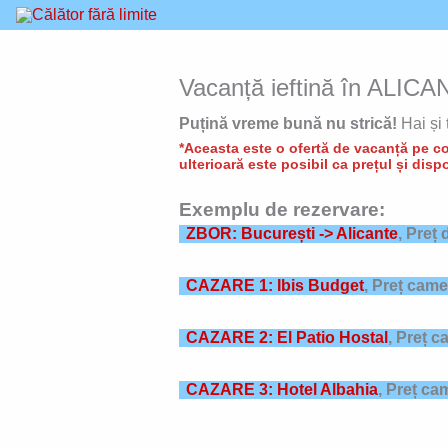
Skip
to
content
Vacanță ieftină în ALICAN
Puțină vreme bună nu strică!
Hai și 
*Aceasta este o ofertă de vacanță pe con
ulterioară este posibil ca prețul și dispo
Exemplu de rezervare:
ZBOR: București -> Alicante
, Preț
CAZARE 1: Ibis Budget
,
Preț came
CAZARE 2: El Patio Hostal
,
Preț c
CAZARE 3: Hotel Albahia
,
Preț ca