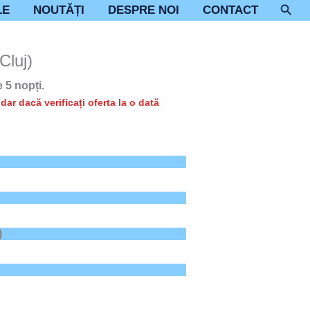
Sear
LE
NOUTĂȚI
DESPRE NOI
CONTACT
Cluj)
 5 nopți.
ar dacă verificați oferta la o dată
)