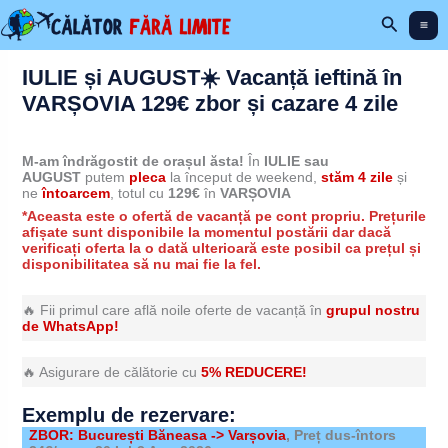
Skip
Search
to
content
IULIE și AUGUST☀️ Vacanță ieftină în
VARȘOVIA 129€ zbor și cazare 4 zile
M-am îndrăgostit de orașul ăsta!
În
IULIE sau
AUGUST
putem
pleca
la început de weekend,
stăm 4 zile
și
ne
întoarcem
, totul cu
129€
în
VARȘOVIA
*Aceasta este o ofertă de vacanță pe cont propriu. Prețurile
afișate sunt disponibile la momentul postării dar dacă
verificați oferta la o dată ulterioară este posibil ca prețul și
disponibilitatea să nu mai fie la fel.
🔥 Fii primul care află noile oferte de vacanță în
grupul nostru
de WhatsApp!
🔥 Asigurare de călătorie cu
5% REDUCERE!
Exemplu de rezervare:
ZBOR: București Băneasa -> Varșovia
, Preț dus-întors