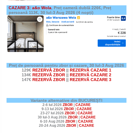
CAZARE 3: a&o Wola
,
Preț cameră dublă 226€, Preț
persoană 113€,
30 Iul-3 Aug 2026
(4 nopți)
Preț de persoană pentru zbor și cazare,
30 Iul-3 Aug 2026
129€
REZERVĂ ZBOR
||
REZERVĂ CAZARE 1
134€
REZERVĂ ZBOR
||
REZERVĂ CAZARE 2
147€
REZERVĂ ZBOR
||
REZERVĂ CAZARE 3
Variante alternative din BUCUREȘTI
2-6 Iul 2026
ZBOR
|
CAZARE
9-13 Iul 2026
ZBOR
|
CAZARE
23-27 Iul 2026
ZBOR
|
CAZARE
30 Iul-3 Aug 2026
ZBOR
|
CAZARE
6-10 Aug 2026
ZBOR
|
CAZARE
20-24 Aug 2026
ZBOR
|
CAZARE