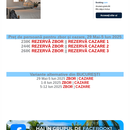
Preț de persoană pentru zbor și cazare,
29 Mai-5 Iun 2025
238€
REZERVĂ ZBOR
||
REZERVĂ CAZARE 1
244€
REZERVĂ ZBOR
||
REZERVĂ CAZARE 2
268€
REZERVĂ ZBOR
||
REZERVĂ CAZARE 3
Variante alternative din BUCUREȘTI
29 Mai-5 Iun 2025
ZBOR
|
CAZARE
1-8 Iun 2025
ZBOR
|
CAZARE
5-12 Iun 2025
ZBOR
|
CAZARE