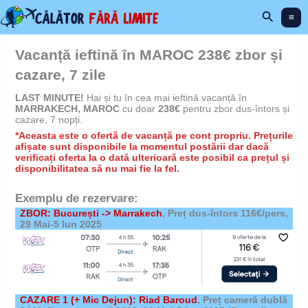
Skip
Search
to
content
Vacanță ieftină în MAROC 238€ zbor și
cazare, 7 zile
LAST MINUTE!
Hai și tu în cea mai ieftină vacanță în
MARRAKECH, MAROC
cu doar
238€
pentru zbor dus-întors și
cazare, 7 nopți.
*Aceasta este o ofertă de vacanță pe cont propriu. Prețurile
afișate sunt disponibile la momentul postării dar dacă
verificați oferta la o dată ulterioară este posibil ca prețul și
disponibilitatea să nu mai fie la fel.
Exemplu de rezervare:
ZBOR: București -> Marrakech
, Preț dus-întors 116€/pers,
29 Mai-5 Iun 2025
CAZARE 1
(+ Mic Dejun)
: Riad Baroud
,
Preț cameră dublă