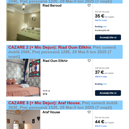
244€, Preț persoană 122€,
29 Mai-5 Iun 2025
(7 nopți)
CAZARE 2
(+ Mic Dejun)
: Riad Oum Ellkhir
,
Preț cameră
dublă 256€, Preț persoană 128€,
29 Mai-5 Iun 2025
(7
nopți)
CAZARE 3
(+ Mic Dejun)
: Araf House
,
Preț cameră dublă
303€, Preț persoană 152€,
29 Mai-5 Iun 2025
(7 nopți)