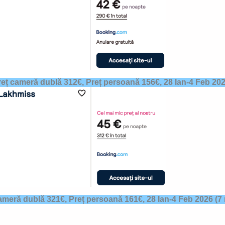
reț cameră dublă 312€, Preț persoană 156€,
28 Ian-4 Feb 20
ameră dublă 321€, Preț persoană 161€,
28 Ian-4 Feb 202
6 (7