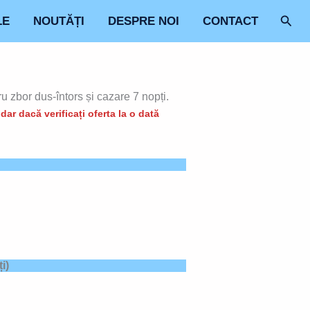
Sear
LE
NOUTĂȚI
DESPRE NOI
CONTACT
u zbor dus-întors și cazare 7 nopți.
ar dacă verificați oferta la o dată
i)