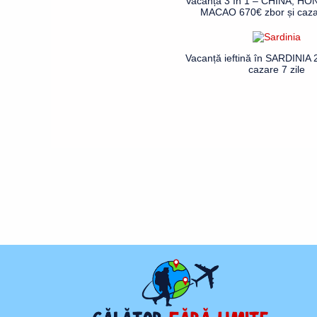
Vacanță 3 în 1 – CHINA, H
MACAO 670€ zbor și cazar
Vacanță ieftină în SARDINIA 
cazare 7 zile