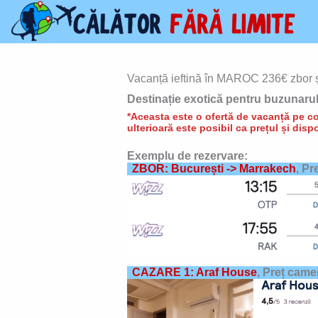
Skip
to
content
Vacanță ieftină în MAROC 236€ zbor și 
Destinație exotică pentru buzunarul
*Aceasta este o ofertă de vacanță pe con
ulterioară este posibil ca prețul și dispo
Exemplu de rezervare:
ZBOR: București ->
Marrakech
, Pr
CAZARE 1: Araf House
,
Preț came