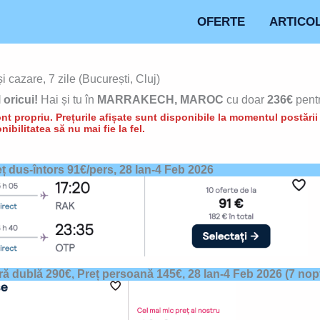
OFERTE
ARTICO
cazare, 7 zile (București, Cluj)
 oricui!
Hai și tu în
MARRAKECH, MAROC
cu doar
236€
pentr
t propriu. Prețurile afișate sunt disponibile la momentul postării d
nibilitatea să nu mai fie la fel.
eț dus-întors 91€/pers, 28 Ian-4 Feb 2026
ră dublă 290€, Preț persoană 145€,
28 Ian-4 Feb 202
6 (7
nopț