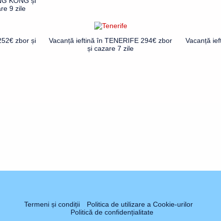
ONG KONG și
e 9 zile
252€ zbor și
Vacanță ieftină în TENERIFE 294€ zbor
Vacanță ie
și cazare 7 zile
Termeni și condiții
Politica de utilizare a Cookie-urilor
Politică de confidențialitate