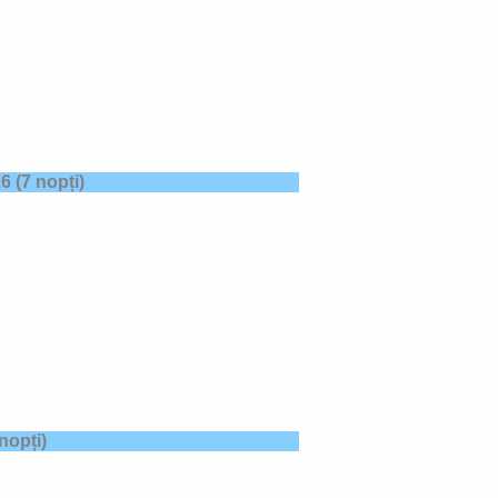
2
6 (7
nopți)
nopți)