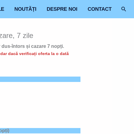
Sear
LE
NOUTĂȚI
DESPRE NOI
CONTACT
re, 7 zile
 dus-întors și cazare 7 nopți.
ar dacă verificați oferta la o dată
opți)