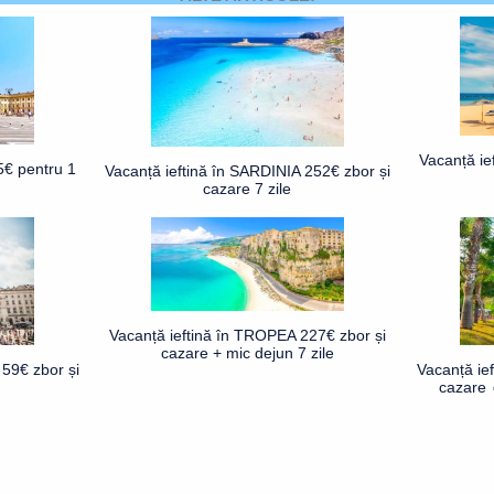
Vacanță ie
5€ pentru 1
Vacanță ieftină în SARDINIA 252€ zbor și
cazare 7 zile
Vacanță ieftină în TROPEA 227€ zbor și
cazare + mic dejun 7 zile
59€ zbor și
Vacanță ie
cazare 