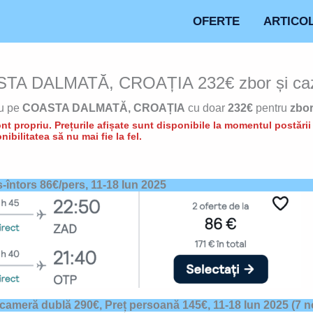
OFERTE
ARTICO
STA DALMATĂ, CROAȚIA 232€ zbor și caza
tu pe
COASTA DALMATĂ, CROAȚIA
cu doar
232€
pentru
zbor
t propriu. Prețurile afișate sunt disponibile la momentul postării d
nibilitatea să nu mai fie la fel.
s-întors 86€/pers, 11-18 Iun 2025
 cameră dublă 290€, Preț persoană 145€,
11-18 Iun 2025 (7 n