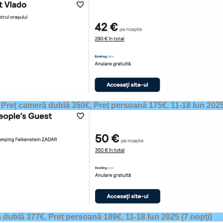
,
Preț cameră dublă 350€, Preț persoană 175€,
11-18 Iun 2025
 dublă 377€, Preț persoană 189€,
11-18 Iun 2025 (7 nopți)