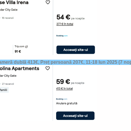
ameră dublă 413€, Preț persoană 207€,
11-18 Iun 2025 (7 nop