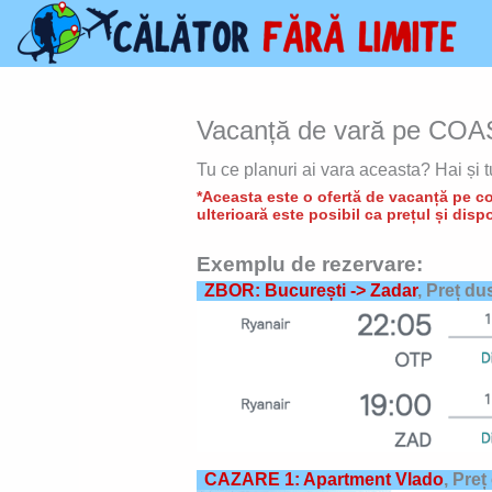
Skip
to
content
Vacanță de vară pe COA
Tu ce planuri ai vara aceasta? Hai și 
*Aceasta este o ofertă de vacanță pe con
ulterioară este posibil ca prețul și dispo
Exemplu de rezervare:
ZBOR: București -> Zadar
, Preț du
CAZARE 1: Apartment Vlado
,
Preț