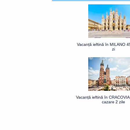
Vacanță ieftină în MILANO 4
zi
Vacanță ieftină în CRACOVIA 
cazare 2 zile