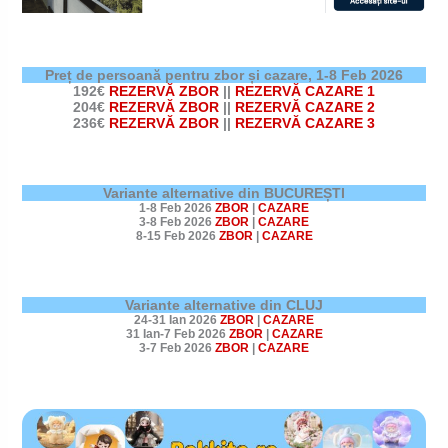
Preț de persoană pentru zbor și cazare,
1-8 Feb 2026
192€
REZERVĂ ZBOR
||
REZERVĂ CAZARE 1
204€
REZERVĂ ZBOR
||
REZERVĂ CAZARE 2
236€
REZERVĂ ZBOR
||
REZERVĂ CAZARE 3
Variante alternative din BUCUREȘTI
1-8 Feb 2026
ZBOR
|
CAZARE
3-8 Feb 2026
ZBOR
|
CAZARE
8-15 Feb 2026
ZBOR
|
CAZARE
Variante alternative din CLUJ
24-31 Ian 2026
ZBOR
|
CAZARE
31 Ian-7 Feb 2026
ZBOR
|
CAZARE
3-7 Feb 2026
ZBOR
|
CAZARE