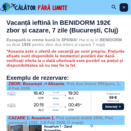
Skip
Search
to
content
Vacanță ieftină în BENIDORM 192€
zbor și cazare, 7 zile (București, Cluj)
Escapadă la vreme bună în SPANIA!
Hai și tu în
BENIDORM
cu doar
192€
pentru zbor dus-întors și cazare 7 nopți.
*Aceasta este o ofertă de vacanță pe cont propriu. Prețurile
afișate sunt disponibile la momentul postării dar dacă
verificați oferta la o dată ulterioară este posibil ca prețul și
disponibilitatea să nu mai fie la fel.
Exemplu de rezervare:
ZBOR: București -> Alicante
, Preț dus-întors 59€/pers, 1-
8 Feb 2026
CAZARE 1: Acuarium 1
,
Preț cameră dublă 265€, Preț
persoană 133€,
1-8 Feb 2026
(7 nopți)