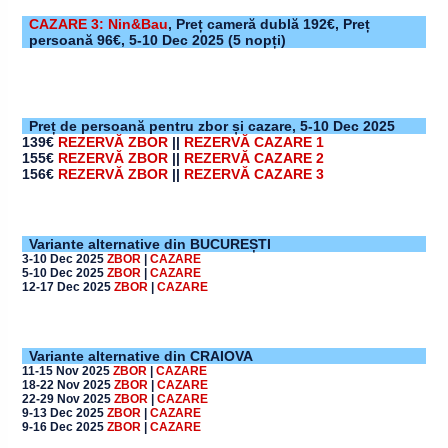
CAZARE 3: Nin&Bau
,
Preț cameră dublă 192€, Preț
persoană 96€,
5-10 Dec 2025
(5 nopți)
Preț de persoană pentru zbor și cazare,
5-10 Dec 2025
139€
REZERVĂ ZBOR
||
REZERVĂ CAZARE 1
155€
REZERVĂ ZBOR
||
REZERVĂ CAZARE 2
156€
REZERVĂ ZBOR
||
REZERVĂ CAZARE 3
Variante alternative din BUCUREȘTI
3-10 Dec 2025
ZBOR
|
CAZARE
5-10 Dec 2025
ZBOR
|
CAZARE
12-17 Dec 2025
ZBOR
|
CAZARE
Variante alternative din CRAIOVA
11-15 Nov 2025
ZBOR
|
CAZARE
18-22 Nov 2025
ZBOR
|
CAZARE
22-29 Nov 2025
ZBOR
|
CAZARE
9-13 Dec 2025
ZBOR
|
CAZARE
9-16 Dec 2025
ZBOR
|
CAZARE