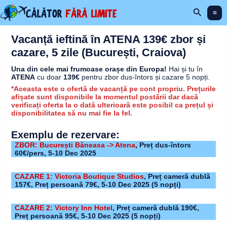
Skip
Search
to
content
Vacanță ieftină în ATENA 139€ zbor și
cazare, 5 zile (București, Craiova)
Una din cele mai frumoase orașe din Europa!
Hai și tu în
ATENA
cu doar
139€
pentru zbor dus-întors și cazare 5 nopți.
*Aceasta este o ofertă de vacanță pe cont propriu. Prețurile
afișate sunt disponibile la momentul postării dar dacă
verificați oferta la o dată ulterioară este posibil ca prețul și
disponibilitatea să nu mai fie la fel.
Exemplu de rezervare:
ZBOR: București Băneasa -> Atena
, Preț dus-întors
60€/pers,
5-10 Dec 2025
CAZARE 1: Victoria Boutique Studios
,
Preț cameră dublă
157€, Preț persoană 79€,
5-10 Dec 2025
(5 nopți)
CAZARE 2: Victory Inn Hotel
,
Preț cameră dublă 190€,
Preț persoană 95€,
5-10 Dec 2025
(5 nopți)