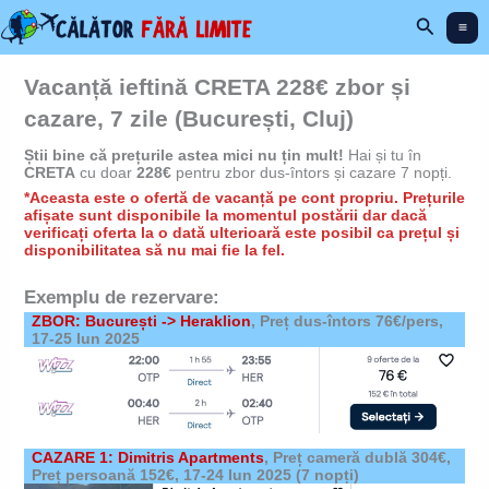
Skip
Search
to
content
Vacanță ieftină CRETA 228€ zbor și
cazare, 7 zile (București, Cluj)
Știi bine că prețurile astea mici nu țin mult!
Hai și tu în
CRETA
cu doar
228€
pentru zbor dus-întors și cazare 7 nopți.
*Aceasta este o ofertă de vacanță pe cont propriu. Prețurile
afișate sunt disponibile la momentul postării dar dacă
verificați oferta la o dată ulterioară este posibil ca prețul și
disponibilitatea să nu mai fie la fel.
Exemplu de rezervare:
ZBOR: București -> Heraklion
, Preț dus-întors 76€/pers,
17-25 Iun 2025
CAZARE 1: Dimitris Apartments
,
Preț cameră dublă 304€,
Preț persoană 152€,
17-24 Iun 2025
(7 nopți)