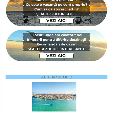
ALTE ARTICOLE: