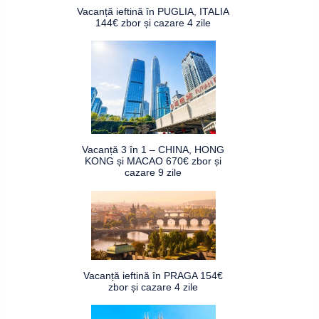
Vacanță ieftină în PUGLIA, ITALIA
144€ zbor și cazare 4 zile
Vacanță 3 în 1 – CHINA, HONG
KONG și MACAO 670€ zbor și
cazare 9 zile
Vacanță ieftină în PRAGA 154€
zbor și cazare 4 zile