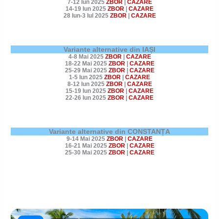
7-12 Iun 2025
ZBOR
|
CAZARE
14-19 Iun 2025
ZBOR
|
CAZARE
28 Iun-3 Iul 2025
ZBOR
|
CAZARE
Variante alternative din IAȘI
4-8 Mai 2025
ZBOR
|
CAZARE
18-22 Mai 2025
ZBOR
|
CAZARE
25-29 Mai 2025
ZBOR
|
CAZARE
1-5 Iun 2025
ZBOR
|
CAZARE
8-12 Iun 2025
ZBOR
|
CAZARE
15-19 Iun 2025
ZBOR
|
CAZARE
22-26 Iun 2025
ZBOR
|
CAZARE
Variante alternative din CONSTANȚA
9-14 Mai 2025
ZBOR
|
CAZARE
16-21 Mai 2025
ZBOR
|
CAZARE
25-30 Mai 2025
ZBOR
|
CAZARE