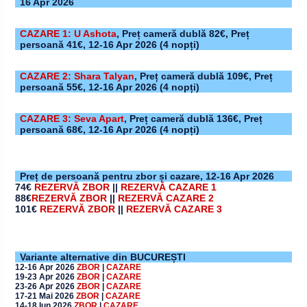
16 Apr 2026
CAZARE 1: U Ashota
,
Preț cameră dublă 82€, Preț
persoană 41€,
12-16 Apr 2026
(4 nopți)
CAZARE 2: Shara Talyan
,
Preț cameră dublă 109€, Preț
persoană 55€,
12-16 Apr 2026
(4 nopți)
CAZARE 3: Seva Apart
,
Preț cameră dublă 136€, Preț
persoană 68€,
12-16 Apr 2026
(4 nopți)
Preț de persoană pentru zbor și cazare,
12-16 Apr 2026
74€
REZERVĂ ZBOR
||
REZERVĂ CAZARE 1
88€
REZERVĂ ZBOR
||
REZERVĂ CAZARE 2
101€
REZERVĂ ZBOR
||
REZERVĂ CAZARE 3
Variante alternative din BUCUREȘTI
12-16 Apr 2026
ZBOR
|
CAZARE
19-23 Apr 2026
ZBOR
|
CAZARE
23-26 Apr 2026
ZBOR
|
CAZARE
17-21 Mai 2026
ZBOR
|
CAZARE
14-18 Iun 2026
ZBOR
|
CAZARE