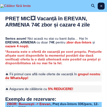
Skip
Search
to
content
PREȚ MIC💥 Vacanță în EREVAN,
ARMENIA 74€ zbor și cazare 4 zile
Serios acum!
Nici acasă nu stai cu banii ăștia… Hai în
EREVAN, ARMENIA
cu doar
74€
pentru
zbor dus-întors
și
cazare 4 nopți.
*Aceasta este o ofertă de vacanță pe cont propriu. Prețurile
afișate sunt disponibile la momentul postării dar dacă
verificați oferta la o dată ulterioară este posibil ca prețul și
disponibilitatea să nu mai fie la fel.
🔥 Fii primul care află noile oferte de vacanță în
grupul nostru
de WhatsApp!
🔥 Asigurare de călătorie cu
5% REDUCERE!
Exemplu de rezervare:
ZBOR: București -> Erevan
, Preț dus-întors 33€/pers,
12-