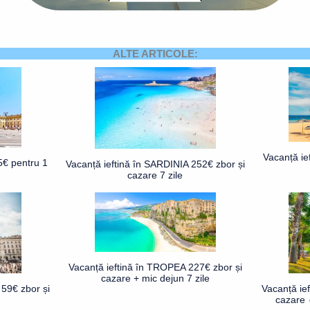
ALTE ARTICOLE:
Vacanță ie
5€ pentru 1
Vacanță ieftină în SARDINIA 252€ zbor și
cazare 7 zile
Vacanță ieftină în TROPEA 227€ zbor și
cazare + mic dejun 7 zile
59€ zbor și
Vacanță ie
cazare 