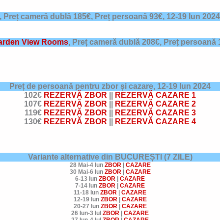
,
Preț cameră dublă 185€, Preț persoană 93€,
12-19 Iun 2024
arden View Rooms
,
Preț cameră dublă 208€, Preț persoană
Preț de persoană pentru zbor și cazare,
12-19 Iun 2024
102€
REZERVĂ ZBOR
||
REZERVĂ CAZARE 1
107€
REZERVĂ ZBOR
||
REZERVĂ CAZARE 2
119€
REZERVĂ ZBOR
||
REZERVĂ CAZARE 3
130€
REZERVĂ ZBOR
||
REZERVĂ CAZARE 4
Variante alternative din BUCUREȘTI (7 ZILE)
28 Mai-4 Iun
ZBOR
|
CAZARE
30 Mai-6 Iun
ZBOR
|
CAZARE
6-13 Iun
ZBOR
|
CAZARE
7-14 Iun
ZBOR
|
CAZARE
11-18 Iun
ZBOR
|
CAZARE
12-19 Iun
ZBOR
|
CAZARE
20-27 Iun
ZBOR
|
CAZARE
26 Iun-3 Iul
ZBOR
|
CAZARE
27 Iun-4 Iul
ZBOR
|
CAZARE