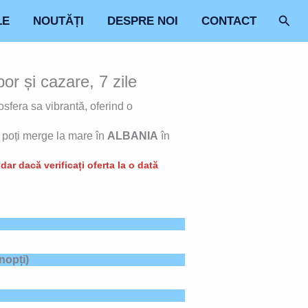
Sear
LE
NOUTĂȚI
DESPRE NOI
CONTACT
 și cazare, 7 zile
osfera sa vibrantă, oferind o
, poți merge la mare în
ALBANIA
în
ar dacă verificați oferta la o dată
nopți)