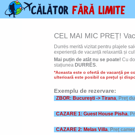
Skip
to
content
CEL MAI MIC PREȚ! Vacan
Durrës merită vizitat pentru plajele sa
experiență de vacanță relaxantă și cul
Mai puțin de atât nu se poate!
Cu do
stațiunea
DURRËS
.
*Aceasta este o ofertă de vacanță pe con
ulterioară este posibil ca prețul și dispo
Exemplu de rezervare:
ZBOR: București -> Tirana
, Preț d
CAZARE 1: Guest House Pisha
,
Pr
CAZARE 2: Melas Villa
,
Preț camer