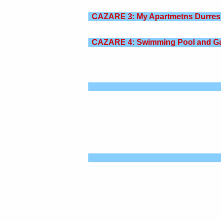
CAZARE 3: My Apartmetns Durres
CAZARE 4: Swimming Pool and G