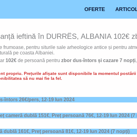
OFERTE
ARTICO
ță ieftină în DURRËS, ALBANIA 102€ zbor
le frumoase, pentru siturile sale arheologice antice și pentru atm
turală pe coasta Albaniei.
ar
102€
de persoană pentru
zbor dus-întors și cazare 7 nopți
t propriu. Prețurile afișate sunt disponibile la momentul postării d
nibilitatea să nu mai fie la fel.
us-întors 26€/pers, 12-19 Iun 2024
eț cameră dublă 151€, Preț persoană 76€,
12-19 Iun 2024
(7 
ă dublă 161€, Preț persoană 81€,
12-19 Iun 2024
(7 nopți)