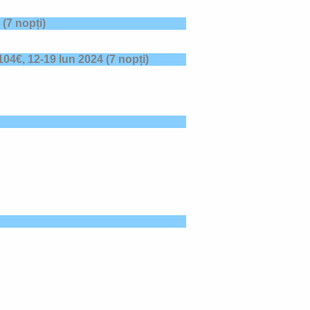
(7 nopți)
 104€,
12-19 Iun 2024
(7 nopți)